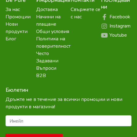
Be Pure
Информация
Контакти
Последвай
ни
За нас
Доставка
Свържете се
Facebook
Промоции
Начини на
с нас
Нови
плащане
Instagram
продукти
Общи условия
Youtube
Блог
Политика на
поверителност
Често
Задавани
Въпроси
B2B
Бюлетин
Дръжте ме в течение за всички промоции и нови
продукти в магазина!
Имейл