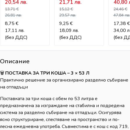
ОТПАДЪЦИ – 20
ОТПАДЪЦИ – 28
ОТПАД
20,54
лв.
21,71
лв.
40,80
Л
Л
ЛЮЛЕЕ
13,71
€
15,12
€
24,46
€
КАПАК 
26,81
лв.
29,57
лв.
47,84
лв
8,75
€
9,25
€
17,38
€
17,11
лв.
18,09
лв.
34,00
л
(без ДДС)
(без ДДС)
(без Д
Описание
🗑️
ПОСТАВКА ЗА ТРИ КОША – 3 × 53 Л
Практично решение за организирано разделно събиране
на отпадъци
Поставката за три коша с обем по 53 литра е
предназначена за изграждане на стабилна и подредена
система за разделно събиране на отпадъци. Осигурява
ясно структуриране, спестяване на пространство и по-
лесна ежедневна употреба. Съвместима е с кош с код 719,