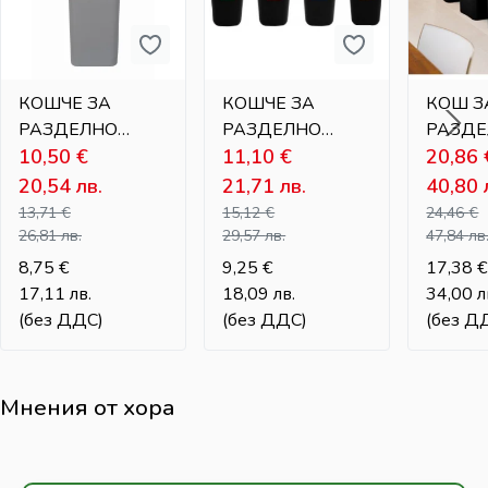
КОШЧЕ ЗА
КОШЧЕ ЗА
КОШ З
РАЗДЕЛНО
РАЗДЕЛНО
РАЗД
СЪБИРАНЕ НА
10,50
€
СЪБИРАНЕ НА
11,10
€
СЪБИР
20,86
ОТПАДЪЦИ – 20
ОТПАДЪЦИ – 28
ОТПАД
20,54
лв.
21,71
лв.
40,80
Л
Л
ЛЮЛЕЕ
13,71
€
15,12
€
24,46
€
КАПАК 
26,81
лв.
29,57
лв.
47,84
лв
8,75
€
9,25
€
17,38
€
17,11
лв.
18,09
лв.
34,00
л
(без ДДС)
(без ДДС)
(без Д
Мнения от хора