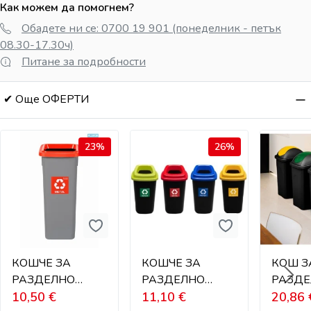
Как можем да помогнем?
Обадете ни се: 0700 19 901 (понеделник - петък
08.30-17.30ч)
Питане за подробности
✔ Още ОФЕРТИ
23%
26%
КОШЧЕ ЗА
КОШЧЕ ЗА
КОШ З
РАЗДЕЛНО
РАЗДЕЛНО
РАЗД
СЪБИРАНЕ НА
10,50
€
СЪБИРАНЕ НА
11,10
€
СЪБИР
20,86