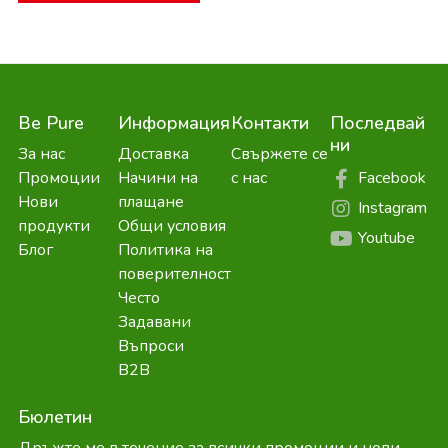
Be Pure
Информация
Контакти
Последвай
ни
За нас
Доставка
Свържете се
Facebook
Промоции
Начини на
с нас
Нови
плащане
Instagram
продукти
Общи условия
Youtube
Блог
Политика на
поверителност
Често
Задавани
Въпроси
B2B
Бюлетин
Дръжте ме в течение за всички промоции и нови