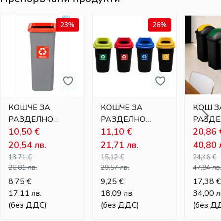
23%
26%
КОШЧЕ ЗА
КОШЧЕ ЗА
КОШ З
РАЗДЕЛНО
РАЗДЕЛНО
РАЗД
СЪБИРАНЕ НА
10,50
€
СЪБИРАНЕ НА
11,10
€
СЪБИР
20,86
ОТПАДЪЦИ – 20
ОТПАДЪЦИ – 28
ОТПАД
20,54
лв.
21,71
лв.
40,80
Л
Л
ЛЮЛЕЕ
13,71
€
15,12
€
24,46
€
КАПАК 
26,81
лв.
29,57
лв.
47,84
лв
8,75
€
9,25
€
17,38
€
17,11
лв.
18,09
лв.
34,00
л
(без ДДС)
(без ДДС)
(без Д