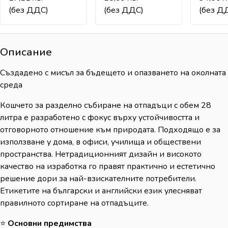
(без ДДС)
(без ДДС)
(без Д
Описание
Създадено с мисъл за бъдещето и опазването на околната
среда
Кошчето за разделно събиране на отпадъци с обем 28
литра е разработено с фокус върху устойчивостта и
отговорното отношение към природата. Подходящо е за
използване у дома, в офиси, училища и обществени
пространства. Нетрадиционният дизайн и високото
качество на изработка го правят практично и естетично
решение дори за най-взискателните потребители.
Етикетите на български и английски език улесняват
правилното сортиране на отпадъците.
⭐
Основни предимства