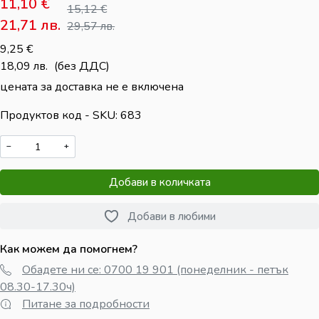
11,10
€
15,12
€
21,71
лв.
29,57
лв.
9,25
€
18,09
лв.
(без ДДС)
цената за доставка не е включена
Продуктов код - SKU
683
−
+
Добави в количката
Добави в любими
Как можем да помогнем?
Обадете ни се: 0700 19 901 (понеделник - петък
08.30-17.30ч)
Питане за подробности