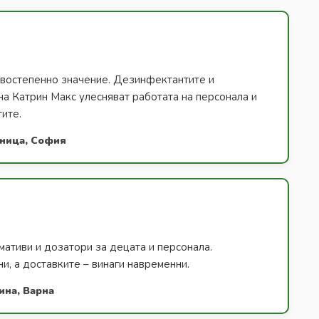
ървостепенно значение. Дезинфектантите и
на Катрин Макс улесняват работата на персонала и
тите.
лница, София
ативи и дозатори за децата и персонала.
и, а доставките – винаги навременни.
ина, Варна