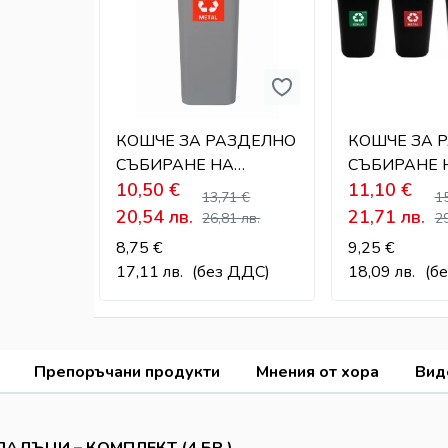
КОШЧЕ ЗА РАЗДЕЛНО
КОШЧЕ ЗА 
СЪБИРАНЕ НА
СЪБИРАНЕ 
ОТПАДЪЦИ – 20 Л
10,50
€
ОТПАДЪЦИ –
11,10
€
13,71
€
1
20,54
лв.
21,71
лв.
26,81
лв.
2
8,75
€
9,25
€
17,11
лв.
(без ДДС)
18,09
лв.
(б
Препоръчани продукти
Мнения от хора
Вид
АДЪЦИ – КОМПЛЕКТ (4 БР.)