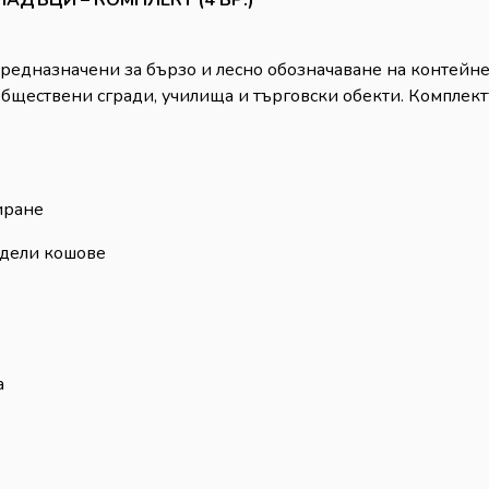
предназначени за бързо и лесно обозначаване на контейн
бществени сгради, училища и търговски обекти. Комплектъ
иране
одели кошове
а