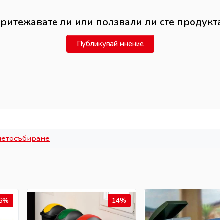
ритежавате ли или ползвали ли сте продукт
Публикувай мнение
метосъбиране
6%
14%