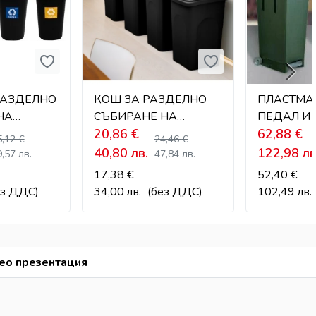
РАЗДЕЛНО
КОШ ЗА РАЗДЕЛНО
ПЛАСТМА
НА
СЪБИРАНЕ НА
ПЕДАЛ И 
 28 Л
ОТПАДЪЦИ С
20,86
€
РАЗДЕЛН
62,88
€
5,12
€
24,46
€
ЛЮЛЕЕЩ СЕ КАПАК –
СЪБИРАНЕ
40,80
лв.
122,98
лв
9,57
лв.
47,84
лв.
60 Л
17,38
€
52,40
€
ез ДДС)
34,00
лв.
(без ДДС)
102,49
лв.
ео презентация