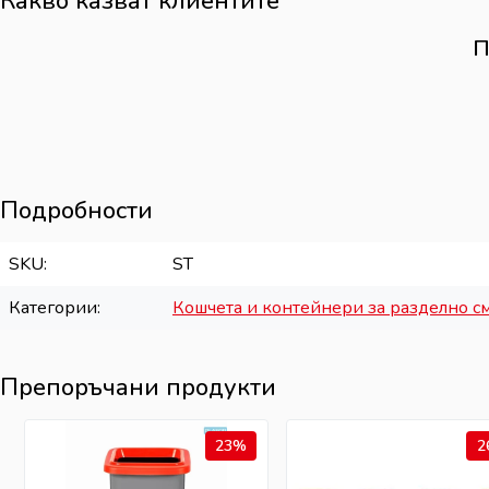
Какво казват клиентите
П
Подробности
SKU
ST
Категории
Кошчета и контейнери за разделно с
Препоръчани продукти
23%
2