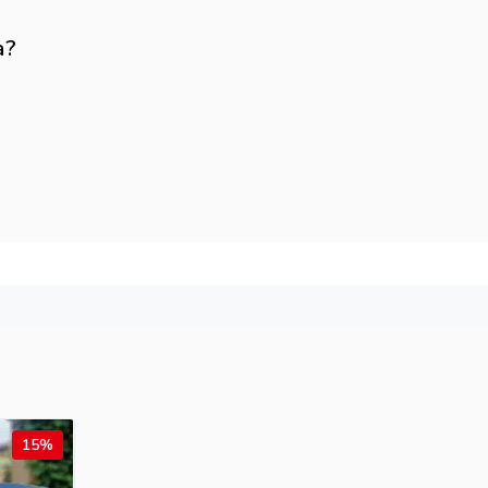
а?
15%