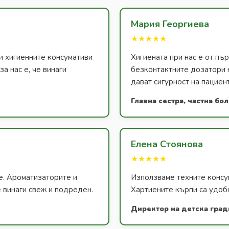
Мария Георгиева
★★★★★
и хигиенните консумативи
Хигиената при нас е от п
а нас е, че винаги
безконтактните дозатори 
дават сигурност на пациен
Главна сестра, частна бо
Елена Стоянова
★★★★★
е. Ароматизаторите и
Използваме техните консум
 винаги свеж и подреден.
Хартиените кърпи са удобн
Директор на детска град