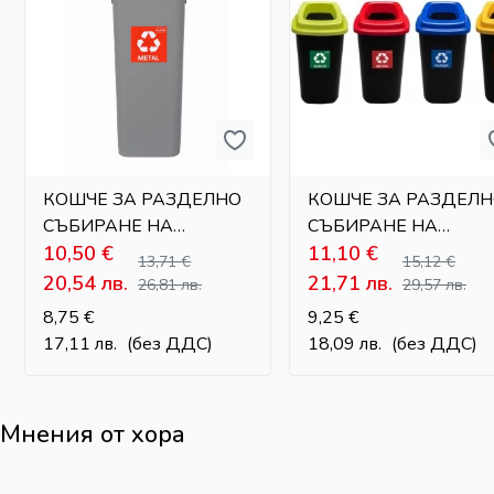
КОШЧЕ ЗА РАЗДЕЛНО
КОШЧЕ ЗА РАЗДЕЛ
СЪБИРАНЕ НА
СЪБИРАНЕ НА
ОТПАДЪЦИ – 20 Л
10,50
€
ОТПАДЪЦИ – 28 Л
11,10
€
13,71
€
15,12
€
20,54
лв.
21,71
лв.
26,81
лв.
29,57
лв.
8,75
€
9,25
€
17,11
лв.
(без ДДС)
18,09
лв.
(без ДДС)
Мнения от хора