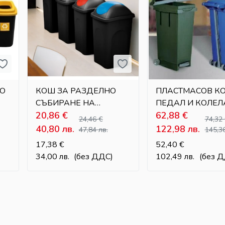
НО
КОШ ЗА РАЗДЕЛНО
ПЛАСТМАСОВ К
СЪБИРАНЕ НА
ПЕДАЛ И КОЛЕЛ
ОТПАДЪЦИ С
20,86
€
РАЗДЕЛНО СЪБ
62,88
€
24,46
€
74,32
ЛЮЛЕЕЩ СЕ КАПАК –
– 80 Л
40,80
лв.
122,98
лв.
47,84
лв.
145,3
60 Л
17,38
€
52,40
€
34,00
лв.
(без ДДС)
102,49
лв.
(без 