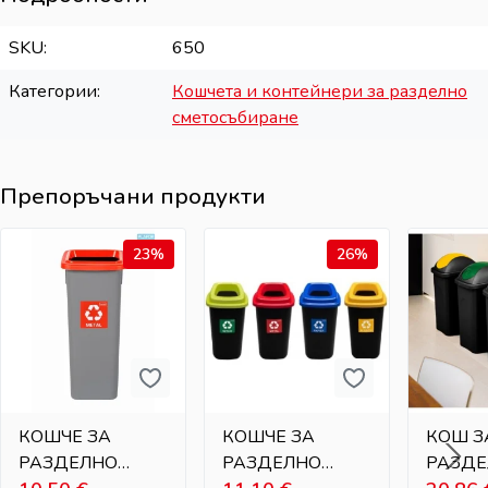
SKU
650
Категории
Кошчета и контейнери за разделно
сметосъбиране
Препоръчани продукти
23%
26%
КОШЧЕ ЗА
КОШЧЕ ЗА
КОШ З
РАЗДЕЛНО
РАЗДЕЛНО
РАЗД