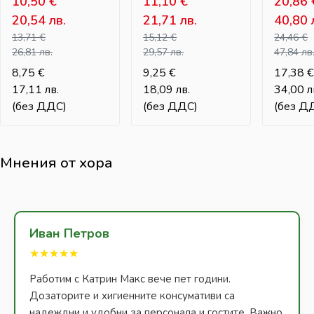
СЪБИРАНЕ НА
10,50
€
СЪБИРАНЕ НА
11,10
€
СЪБИР
20,86
ОТПАДЪЦИ – 20
ОТПАДЪЦИ – 28
ОТПАД
20,54
лв.
21,71
лв.
40,80
Л
Л
ЛЮЛЕЕ
13,71
€
15,12
€
24,46
€
КАПАК 
26,81
лв.
29,57
лв.
47,84
лв
8,75
€
9,25
€
17,38
€
17,11
лв.
18,09
лв.
34,00
л
(без ДДС)
(без ДДС)
(без Д
Мнения от хора
Иван Петров
★★★★★
Работим с Катрин Макс вече пет години.
Дозаторите и хигиенните консумативи са
надеждни и удобни за персонала и гостите. Важно