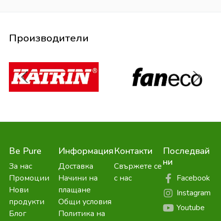
Производители
Be Pure
Информация
Контакти
Последвай
ни
За нас
Доставка
Свържете се
Facebook
Промоции
Начини на
с нас
Нови
плащане
Instagram
продукти
Общи условия
Youtube
Блог
Политика на