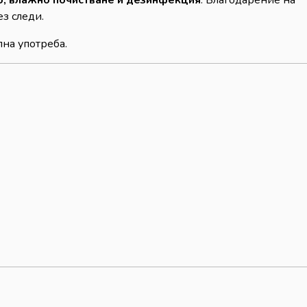
о, влажно почистване и дезинфекция
. Благодарение на
з следи.
на употреба.