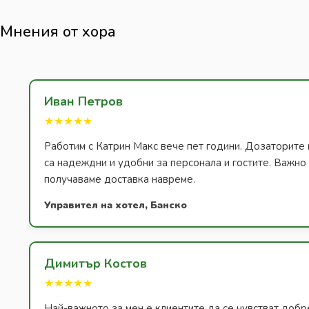
Мнения от хора
Иван Петров
★★★★★
Работим с Катрин Макс вече пет години. Дозаторите 
са надеждни и удобни за персонала и гостите. Важно з
получаваме доставка навреме.
Управител на хотел, Банско
Димитър Костов
★★★★★
Най-важното за мен е клиентите да се чувстват добр