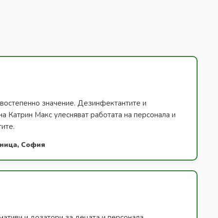
ървостепенно значение. Дезинфектантите и
на Катрин Макс улесняват работата на персонала и
тите.
лница, София
ативи и дозатори за децата и персонала.