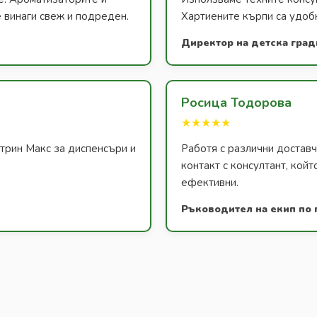
 винаги свеж и подреден.
Хартиените кърпи са удобн
Директор на детска град
Росица Тодорова
★★★★★
атрин Макс за диспенсъри и
Работя с различни доставч
контакт с консултант, койт
ефективни.
Ръководител на екип по 