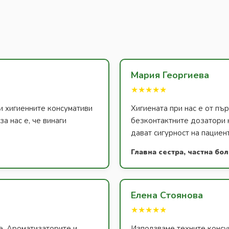
Мария Георгиева
★★★★★
и хигиенните консумативи
Хигиената при нас е от п
а нас е, че винаги
безконтактните дозатори 
дават сигурност на пациен
Главна сестра, частна бо
Елена Стоянова
★★★★★
е. Ароматизаторите и
Използваме техните консум