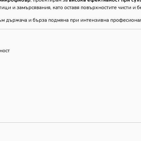
 микрофибър
, проектиран за
висока ефективност при сух
ци и замърсявания, като оставя повърхностите чисти и бе
ъм държача и бърза подмяна при интензивна професионал
ност