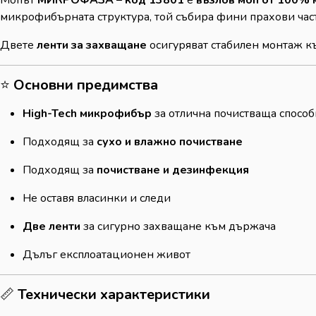
Мопът
МИКРОФАЗА – код 13801
е
възлов моп от 100%
микрофибърната структура, той събира фини прахови части
Двете
ленти за захващане
осигуряват стабилен монтаж к
⭐
Основни предимства
High-Tech микрофибър
за отлична почистваща способ
Подходящ за
сухо и влажно почистване
Подходящ за
почистване и дезинфекция
Не оставя власинки и следи
Две ленти
за сигурно захващане към държача
Дълъг експлоатационен живот
📏
Технически характеристики