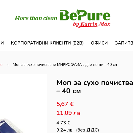
ИИ
КОРПОРАТИВНИ КЛИЕНТИ (B2B)
ОФИСИ
ЗАПИТ
не
Моп за сухо почистване МИКРОФАЗА с две ленти – 40 см
Моп за сухо почист
– 40 см
5,67
€
11,09
лв.
4,73
€
9,24
лв.
(без ДДС)