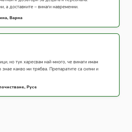
и, а доставките – винаги навременни.
ина, Варна
ици, но тук харесвам най-много, че винаги имам
о знае какво ми трябва. Препаратите са силни и
почистване, Русе