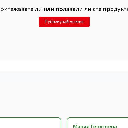
ритежавате ли или ползвали ли сте продукт
Публикувай мнение
Мария Георгиева