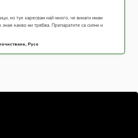
ици, но тук харесвам най-много, че винаги имам
о знае какво ми трябва. Препаратите са силни и
почистване, Русе