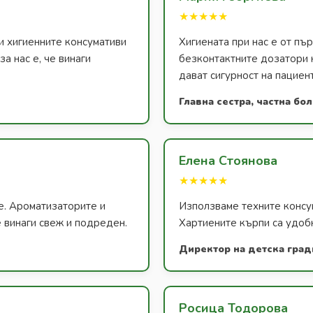
★★★★★
и хигиенните консумативи
Хигиената при нас е от п
а нас е, че винаги
безконтактните дозатори 
дават сигурност на пациен
Главна сестра, частна бо
Елена Стоянова
★★★★★
е. Ароматизаторите и
Използваме техните консум
 винаги свеж и подреден.
Хартиените кърпи са удобн
Директор на детска град
Росица Тодорова