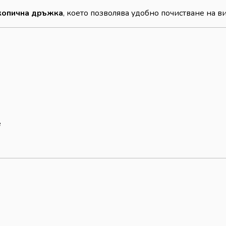
скопична дръжка
, което позволява удобно почистване на 
е