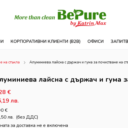
ИИ
КОРПОРАТИВНИ КЛИЕНТИ (B2B)
ОФИСИ
ЗАПИТ
е на стъкла
Алуминиева лайсна с държач и гума за почистване на ст
луминиева лайсна с държач и гума за
,28
€
6,19
лв.
90
€
,50
лв.
(без ДДС)
ната за доставка не е включена