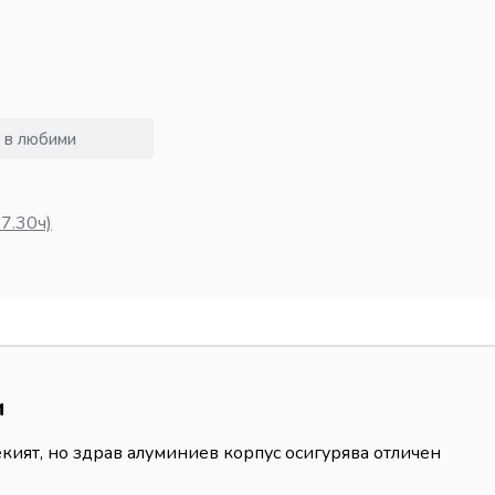
 в любими
7.30ч)
и
екият, но здрав алуминиев корпус осигурява отличен