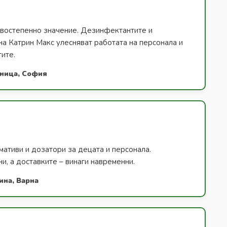
ървостепенно значение. Дезинфектантите и
на Катрин Макс улесняват работата на персонала и
тите.
лница, София
ативи и дозатори за децата и персонала.
и, а доставките – винаги навременни.
ина, Варна