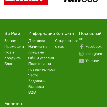
Be Pure
Информация
Контакти
Последвай
ни
За нас
Доставка
Свържете се
Facebook
Промоции
Начини на
с нас
Нови
плащане
Instagram
продукти
Общи условия
Youtube
Блог
Политика на
поверителност
Често
Задавани
Въпроси
B2B
Бюлетин