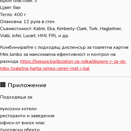
Брой пластове: 3
Цвят: бял
Тегло: 400 г
Опаковка: 12 рула в стек
Съвместимост: Katrin, Eka, Kimberly-Clark, Tork, Hagleitner,
Vialli, Jofel, Lucart, HMI, FRL и др.
Комбинирайте с подходящ диспенсър за тоалетна хартия
Mini Jumbo за максимална ефективност и контрол на
разхода.
https://bepure.bg/dozatori-za-rolka/dispens-r-za-dz-
mbo-toaletna-hartia-simex-ceren-mat-i-bal
🏢 Приложение
Подходяща за:
луксозни хотели
ресторанти и заведения
офиси от висок клас
търговски обекти