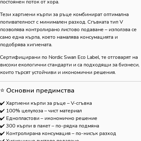
постоянен поток от хора.
Тези хартиени кърпи за ръце комбинират оптимална
попивателност с минимален разход. Сгъвката тип V
позволява контролирано листово подаване – използва се
само една кърпа, което намалява консумацията и
подобрява хигиената.
Сертифицирани по Nordic Swan Eco Label, те отговарят на
високи екологични стандарти и са подходящи за бизнеси,
които търсят устойчиви и икономични решения.
⭐ Основни предимства
✔️ Хартиени кърпи за ръце – V-сгъвка
✔️ 100% целулоза – чист материал
✔️ Еднопластови – икономично решение
✔️ 300 кърпи в пакет – по-рядка подмяна
✔️ Контролирана консумация – по-нисък разход
✔️ Хигиенично листово подаване