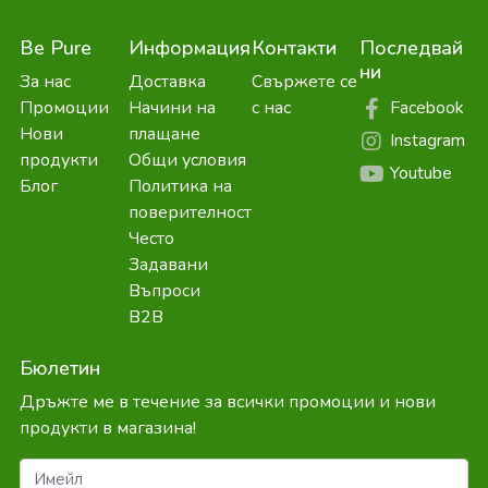
Be Pure
Информация
Контакти
Последвай
ни
За нас
Доставка
Свържете се
Facebook
Промоции
Начини на
с нас
Нови
плащане
Instagram
продукти
Общи условия
Youtube
Блог
Политика на
поверителност
Често
Задавани
Въпроси
B2B
Бюлетин
Дръжте ме в течение за всички промоции и нови
продукти в магазина!
Имейл