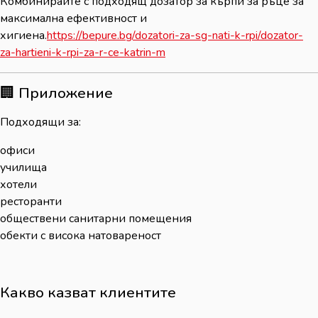
Комбинирайте с подходящ дозатор за кърпи за ръце за
максимална ефективност и
хигиена.
https://bepure.bg/dozatori-za-sg-nati-k-rpi/dozator-
za-hartieni-k-rpi-za-r-ce-katrin-m
🏢 Приложение
Подходящи за:
офиси
училища
хотели
ресторанти
обществени санитарни помещения
обекти с висока натовареност
Какво казват клиентите