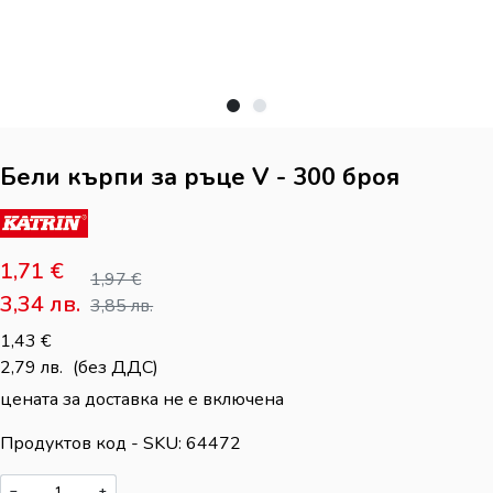
Бели кърпи за ръце V - 300 броя
1,71
€
1,97
€
3,34
лв.
3,85
лв.
1,43
€
2,79
лв.
(без ДДС)
цената за доставка не е включена
Продуктов код - SKU
64472
−
+