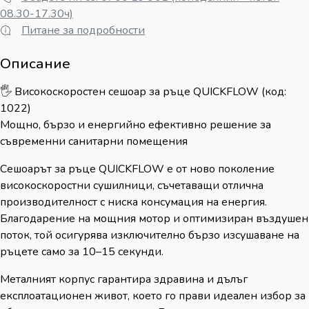
08.30-17.30ч)
Питане за подробности
Описание
🖐️ Високоскоростен сешоар за ръце QUICKFLOW (код:
1022)
Мощно, бързо и енергийно ефективно решение за
съвременни санитарни помещения
Сешоарът за ръце QUICKFLOW е от ново поколение
високоскоростни сушилници, съчетаващи отлична
производителност с ниска консумация на енергия.
Благодарение на мощния мотор и оптимизиран въздушен
поток, той осигурява изключително бързо изсушаване на
ръцете само за 10–15 секунди.
Металният корпус гарантира здравина и дълъг
експлоатационен живот, което го прави идеален избор за