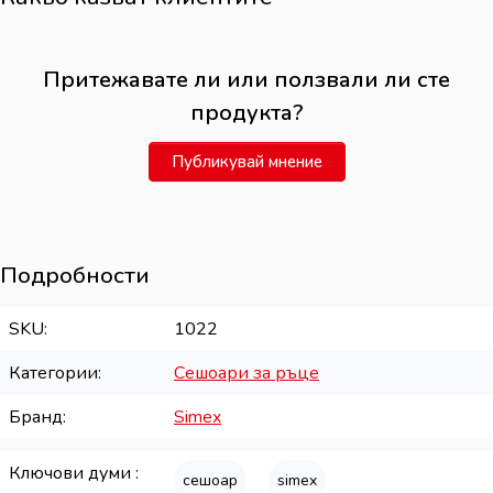
Притежавате ли или ползвали ли сте
продукта?
Публикувай мнение
Подробности
SKU
1022
Категории
Сешоари за ръце
Бранд
Simex
Ключови думи
сешоар
simex