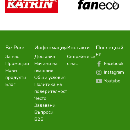
Be Pure
Информация
Контакти
Последвай
ни
За нас
Доставка
Свържете се
Facebook
Промоции
Начини на
с нас
Нови
плащане
Instagram
продукти
Общи условия
Youtube
Блог
Политика на
поверителност
Често
Задавани
Въпроси
B2B