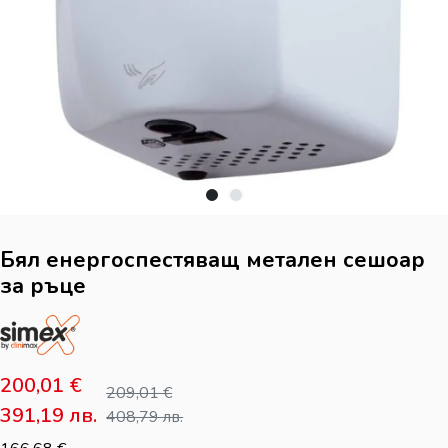
Бял енергоспестяващ метален сешоар
за ръце
200,01
€
209,01
€
391,19
лв.
408,79
лв.