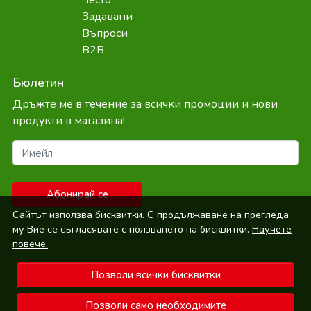
Задавани
Въпроси
B2B
Бюлетин
Дръжте ме в течение за всички промоции и нови
продукти в магазина!
Имейл
Абонирай се
Сайтът използва бисквитки. С продължаване на прегледа
му Вие се съгласявате с ползването на бисквитки.
Научете
повече.
Позволи всички бисквитки
© Bepure.bg 2026
Позволи само необходимите