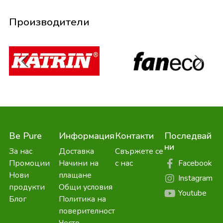
Производители
Be Pure
Информация
Контакти
Последвай
ни
За нас
Доставка
Свържете се
Facebook
Промоции
Начини на
с нас
Нови
плащане
Instagram
продукти
Общи условия
Youtube
Блог
Политика на
поверителност
Често