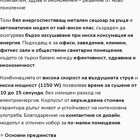
Компактен, здрав и икономичен – решение от ново
поколение
Този
бял енергоспестяващ метален сешоар за ръце
е
автоматичен модел от най-висок клас
, създаден да
осигурява
бързо изсушаване при ниска консумация на
енергия
. Подходящ е за
офиси, заведения, клиники,
фитнес зали и обществени санитарни помещения
,
където се търси баланс между
ефективност, здравина и
икономичност
.
Комбинацията от
висока скорост на въздушната струя
и
ниска мощност (1150 W)
позволява
време за сушене от
10 до 15 секунди
, без излишен разход на
електроенергия. Корпусът от
неръждаема стомана
гарантира дълъг живот и устойчивост на интензивна
употреба. Благодарение на
компактния си дизайн
,
моделът е отличен избор за
по-малки помещения
.
⭐
Основни предимства