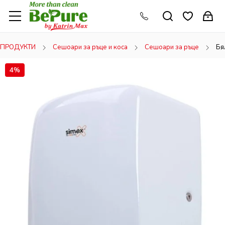
ПРОДУКТИ
Сешоари за ръце и коса
Сешоари за ръце
Бя
4%