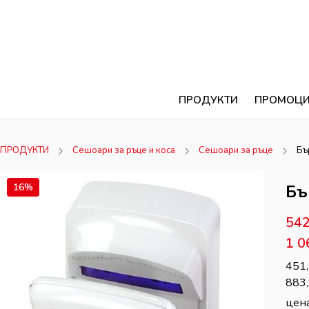
ПРОДУКТИ
ПРОМОЦ
ПРОДУКТИ
Сешоари за ръце и коса
Сешоари за ръце
Бъ
16%
Бъ
54
1 0
451
883
цена