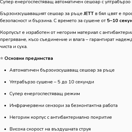
Супер енергоспестяващ автоматичен сешоар с ултрабързо
Бързоизсушаващият сешоар за ръце
JETT
в бял цвят е пр
безопасност и бързина. С времето за сушене от
5–10 секу
Корпусът е изработен от негорим материал с антибактери
прегряване, късо съединение и влага – гарантират надеж
чиста и суха.
⭐
Основни предимства
Автоматичен бързоизсушаващ сешоар за ръце
Ултрабързо сушене – 5 до 10 секунди
Супер енергоспестяващ режим
Инфрачервени сензори за безконтактна работа
Негорим корпус с антибактериално покритие
Висока скорост на въздушната струя