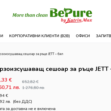
ИИ
КОРПОРАТИВНИ КЛИЕНТИ (B2B)
ОФИСИ
ЗАПИТ
рзоизсушаващ сешоар за ръце JETT – бял
рзоизсушаващ сешоар за ръце JETT 
2,33
€
652,82
€
60,71 лв.
1 276,80 лв.
,94
€
,92
лв.
(без ДДС)
та за доставка не е включена