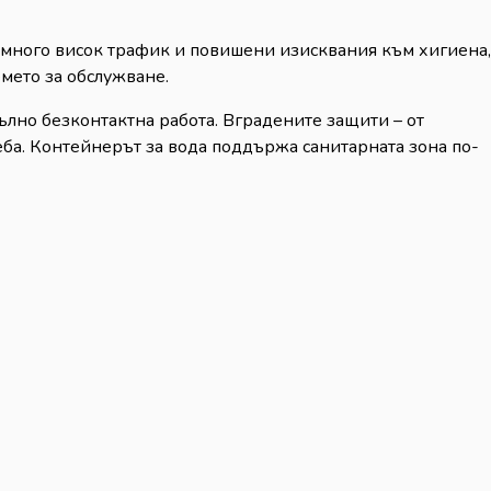
с много висок трафик и повишени изисквания към хигиена,
емето за обслужване.
ълно безконтактна работа. Вградените защити – от
еба. Контейнерът за вода поддържа санитарната зона по-