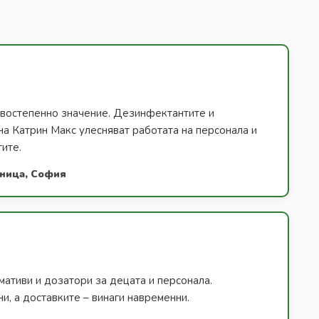
ървостепенно значение. Дезинфектантите и
на Катрин Макс улесняват работата на персонала и
тите.
лница, София
ативи и дозатори за децата и персонала.
и, а доставките – винаги навременни.