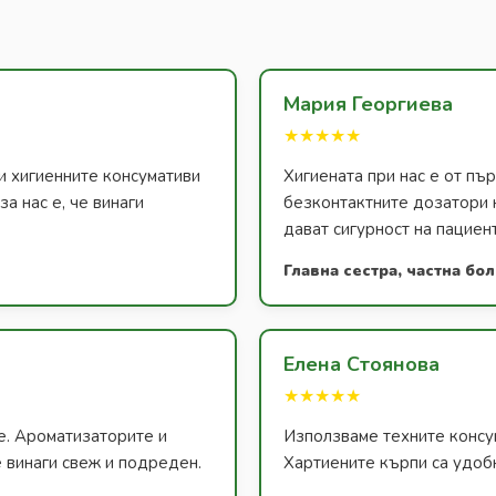
Мария Георгиева
★★★★★
и хигиенните консумативи
Хигиената при нас е от п
а нас е, че винаги
безконтактните дозатори 
дават сигурност на пациен
Главна сестра, частна бо
Елена Стоянова
★★★★★
е. Ароматизаторите и
Използваме техните консум
 винаги свеж и подреден.
Хартиените кърпи са удобн