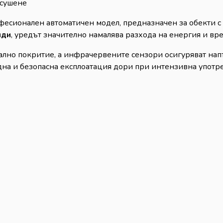
 сушене
офесионален автоматичен модел, предназначен за обекти 
нди
, уредът значително намалява разхода на енергия и вр
ално покритие, а инфрачервените сензори осигуряват нап
дна и безопасна експлоатация дори при интензивна употр