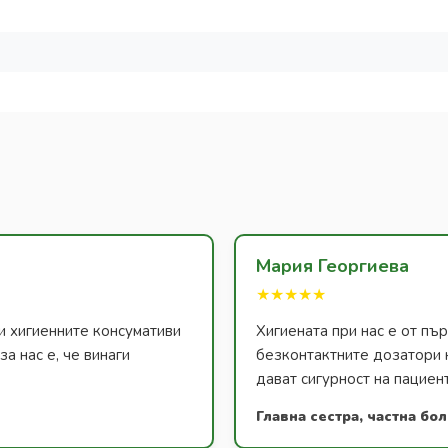
Мария Георгиева
★★★★★
и хигиенните консумативи
Хигиената при нас е от п
а нас е, че винаги
безконтактните дозатори 
дават сигурност на пациен
Главна сестра, частна бо