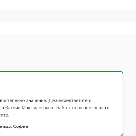
ървостепенно значение. Дезинфектантите и
на Катрин Макс улесняват работата на персонала и
тите.
лница, София