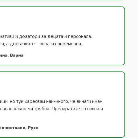
ативи и дозатори за децата и персонала.
и, а доставките – винаги навременни.
ина, Варна
ици, но тук харесвам най-много, че винаги имам
о знае какво ми трябва. Препаратите са силни и
почистване, Русе