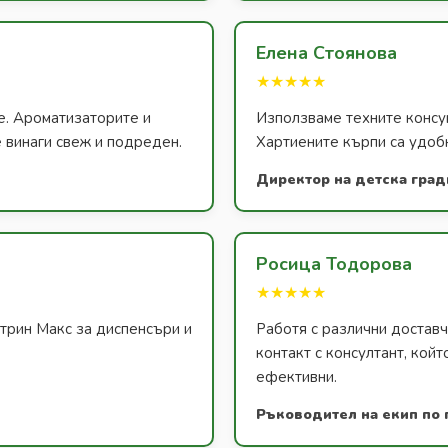
Елена Стоянова
★★★★★
е. Ароматизаторите и
Използваме техните консум
 винаги свеж и подреден.
Хартиените кърпи са удобн
Директор на детска град
Росица Тодорова
★★★★★
атрин Макс за диспенсъри и
Работя с различни доставч
контакт с консултант, койт
ефективни.
Ръководител на екип по 