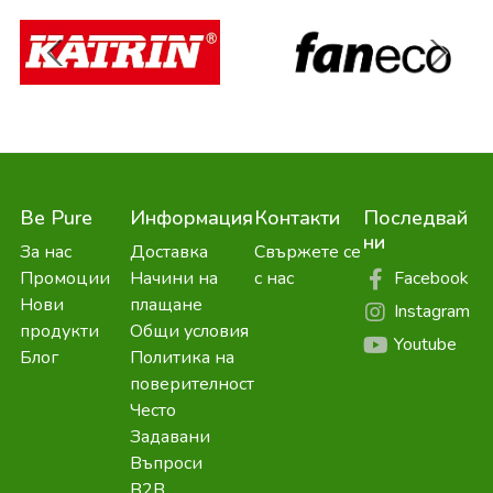
Be Pure
Информация
Контакти
Последвай
ни
За нас
Доставка
Свържете се
Facebook
Промоции
Начини на
с нас
Нови
плащане
Instagram
продукти
Общи условия
Youtube
Блог
Политика на
поверителност
Често
Задавани
Въпроси
B2B