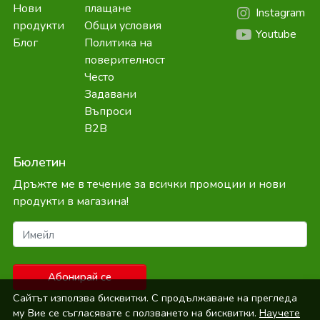
Нови
плащане
Instagram
продукти
Общи условия
Youtube
Блог
Политика на
поверителност
Често
Задавани
Въпроси
B2B
Бюлетин
Дръжте ме в течение за всички промоции и нови
продукти в магазина!
Имейл
Абонирай се
Сайтът използва бисквитки. С продължаване на прегледа
му Вие се съгласявате с ползването на бисквитки.
Научете