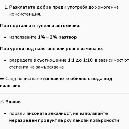
Разклатете добре
преди употреба до хомогенна
консистенция.
При портални и тунелни автомивки:
използвайте
1% – 2% разтвор
При уреди под налягане или ръчно измиване:
разредете в съотношение
1:1 до 1:10
, в зависимост от
степента на замърсяване
➡️ След почистване
изплакнете обилно с вода под
налягане
.
⚠️
Важно
поради
високата алкалност
,
не използвайте
неразреден продукт върху лакови повърхности