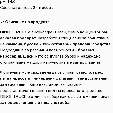
pH:
14.0
Срок на годност:
24 месеца
🧼
Описание на продукта
DINOL TRUCK
е високоефективен, силно концентриран
алкален препарат
, разработен специално за почистване
на
камиони, бусове и тежкотоварни превозни средства
.
Подходящ е за различни повърхности –
брезент,
каросерия, шаси
, като осигурява бързо и надеждно
отстраняване на дори най-упоритите замърсявания.
Формулата му е създадена да се справя с
масло, грес,
пътна мръсотия, минерални отлагания и индустриални
замърсявания
, като възстановява чистия и
представителен външен вид на превозното средство.
DINOL TRUCK е отличен избор както за
автомивки
, така и
за
професионална ръчна употреба
.