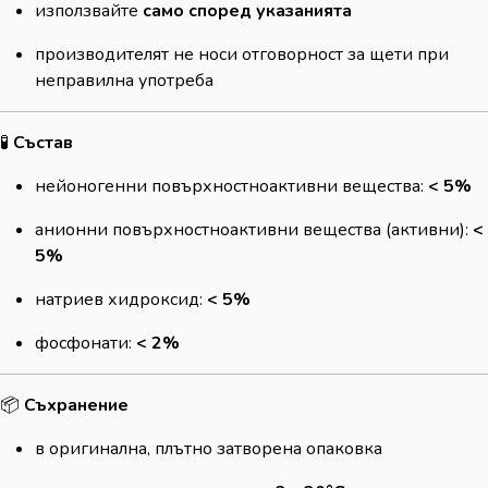
използвайте
само според указанията
производителят не носи отговорност за щети при
неправилна употреба
🧪
Състав
нейоногенни повърхностноактивни вещества:
< 5%
анионни повърхностноактивни вещества (активни):
<
5%
натриев хидроксид:
< 5%
фосфонати:
< 2%
📦
Съхранение
в оригинална, плътно затворена опаковка