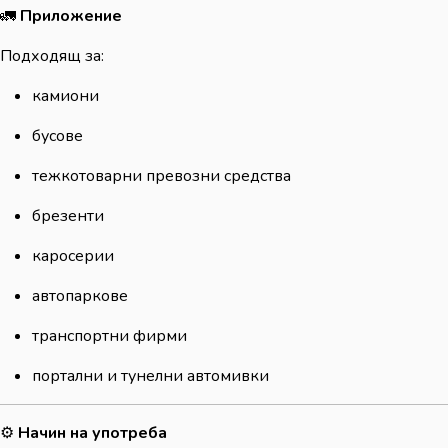
🚛
Приложение
Подходящ за:
камиони
бусове
тежкотоварни превозни средства
брезенти
каросерии
автопаркове
транспортни фирми
портални и тунелни автомивки
⚙️
Начин на употреба