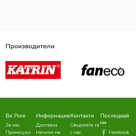
Производители
Be Pure
Информация
Контакти
Последвай
ни
За нас
Доставка
Свържете се
Facebook
Промоции
Начини на
с нас