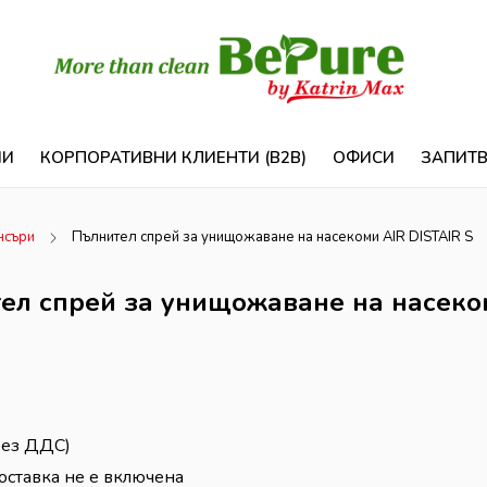
ИИ
КОРПОРАТИВНИ КЛИЕНТИ (B2B)
ОФИСИ
ЗАПИТ
нсъри
Пълнител спрей за унищожаване на насекоми AIR DISTAIR S
ел спрей за унищожаване на насеком
без ДДС)
оставка не е включена