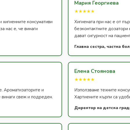
Мария Георгиева
★★★★★
и хигиенните консумативи
Хигиената при нас е от п
а нас е, че винаги
безконтактните дозатори 
дават сигурност на пациен
Главна сестра, частна бо
Елена Стоянова
★★★★★
е. Ароматизаторите и
Използваме техните консум
 винаги свеж и подреден.
Хартиените кърпи са удобн
Директор на детска град