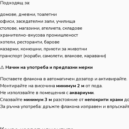
Подходящ за:
домове, дневни, тоалетни
офиси, заседателни зали, училища
столове, магазини, ателиета, складове
хранително-вкусова промишленост
хотели, ресторанти, барове
казарми, конюшни, приюти за животни
транспорт (кораби, самолети, влакове, каравани)
⚠️
Начин на употреба и предпазни мерки
Поставете флакона в автоматичен дозатор и активирайте.
Монтирайте на височина
минимум 2 м
от пода.
Не използвайте в помещения с
аквариуми
.
Спазвайте
минимум 3 м
разстояние от
непокрити храни
до
За ръчна употреба: дръжте флакона изправен и впръскай