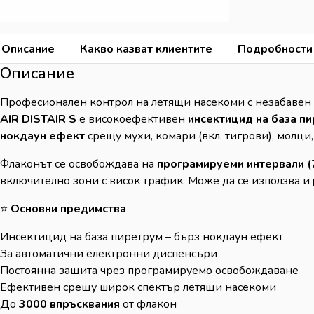
Описание
Какво казват клиентите
Подробности
Описание
Професионален контрол на летящи насекоми с незабавен
AIR DISTAIR S
е високоефективен
инсектицид на база п
нокдаун ефект
срещу мухи, комари (вкл. тигрови), молци,
Флаконът се освобождава на
програмируеми интервали (7
включително зони с висок трафик. Може да се използва и
⭐
Основни предимства
Инсектицид на база пиретрум – бърз нокдаун ефект
За автоматични електронни диспенсъри
Постоянна защита чрез програмируемо освобождаване
Ефективен срещу широк спектър летящи насекоми
До
3000 впръсквания
от флакон