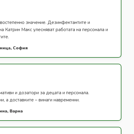
ървостепенно значение. Дезинфектантите и
на Катрин Макс улесняват работата на персонала и
тите.
лница, София
ативи и дозатори за децата и персонала.
и, а доставките – винаги навременни.
ина, Варна