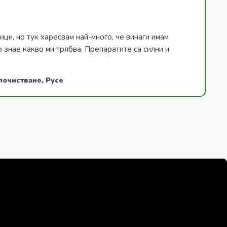
ици, но тук харесвам най-много, че винаги имам
о знае какво ми трябва. Препаратите са силни и
почистване, Русе