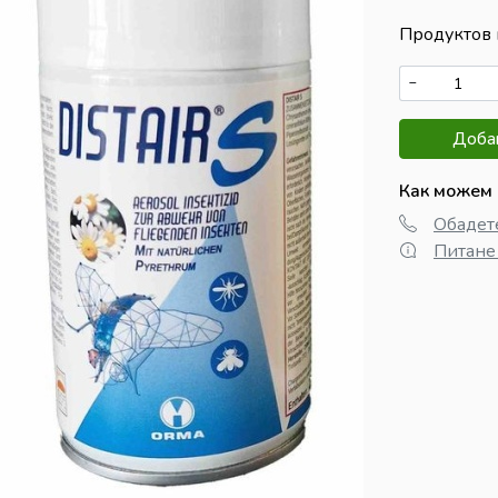
Продуктов 
−
Добав
Как можем 
Обадете
Питане