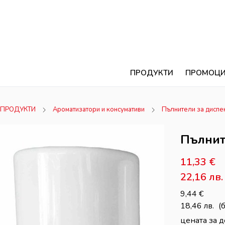
ПРОДУКТИ
ПРОМОЦ
ПРОДУКТИ
Ароматизатори и консумативи
Пълнители за диспе
Пълнит
11,33
€
22,16
лв.
9,44
€
18,46
лв.
(
цената за д