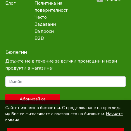
Блог
Политика на
поверителност
Често
Задавани
Въпроси
B2B
Бюлетин
Дръжте ме в течение за всички промоции и нови
продукти в магазина!
Имейл
Абонирай се
Сайтът използва бисквитки. С продължаване на прегледа
му Вие се съгласявате с ползването на бисквитки.
Научете
повече.