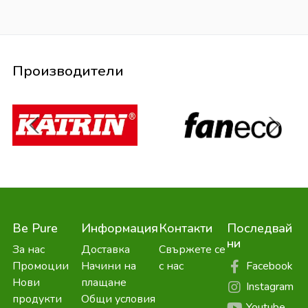
Производители
Be Pure
Информация
Контакти
Последвай
ни
За нас
Доставка
Свържете се
Facebook
Промоции
Начини на
с нас
Нови
плащане
Instagram
продукти
Общи условия
Youtube