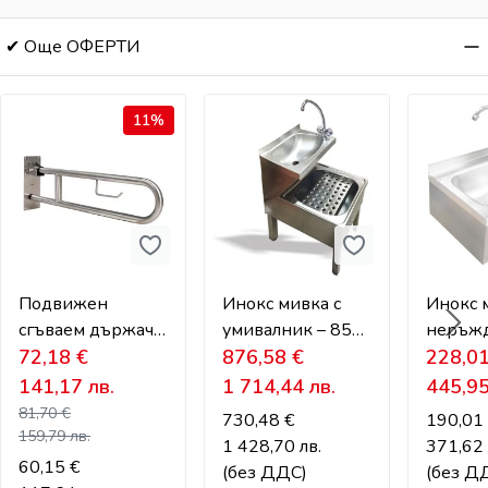
✔ Още ОФЕРТИ
11%
Подвижен
Инокс мивка с
Инокс 
сгъваем държач
умивалник – 850
неръж
и разделител за
72,18
€
× 500 × 600 mm
876,58
€
стомана
228,0
тоалетни за
295 × 
141,17
лв.
1 714,44 лв.
445,9
инвалиди
81,70
€
730,48
€
190,0
159,79
лв.
1 428,70 лв.
371,6
60,15
€
(без ДДС)
(без Д