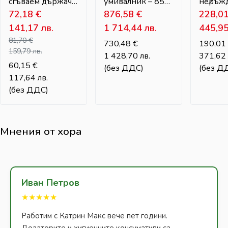
сгъваем държач
умивалник – 850
неръж
и разделител за
72,18
€
× 500 × 600 mm
876,58
€
стомана
228,0
тоалетни за
295 × 
141,17
лв.
1 714,44 лв.
445,9
инвалиди
81,70
€
730,48
€
190,0
159,79
лв.
1 428,70 лв.
371,6
60,15
€
(без ДДС)
(без Д
117,64
лв.
(без ДДС)
Мнения от хора
Иван Петров
★★★★★
Работим с Катрин Макс вече пет години.
Дозаторите и хигиенните консумативи са