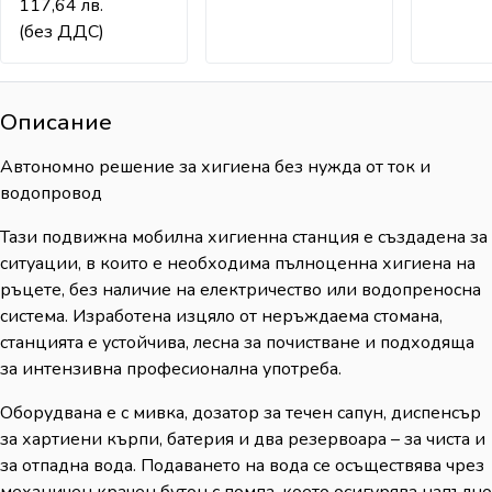
117,64
лв.
(без ДДС)
Описание
Автономно решение за хигиена без нужда от ток и
водопровод
Тази подвижна мобилна хигиенна станция е създадена за
ситуации, в които е необходима пълноценна хигиена на
ръцете, без наличие на електричество или водопреносна
система. Изработена изцяло от неръждаема стомана,
станцията е устойчива, лесна за почистване и подходяща
за интензивна професионална употреба.
Оборудвана е с мивка, дозатор за течен сапун, диспенсър
за хартиени кърпи, батерия и два резервоара – за чиста и
за отпадна вода. Подаването на вода се осъществява чрез
механичен крачен бутон с помпа, което осигурява напълно