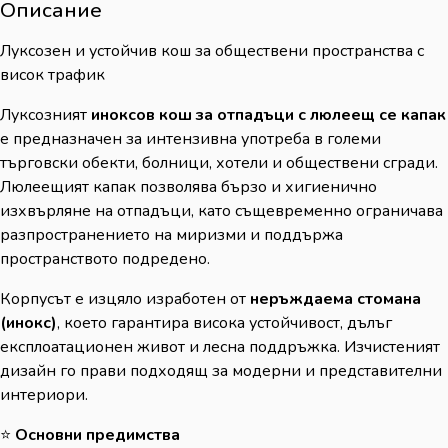
Описание
Луксозен и устойчив кош за обществени пространства с
висок трафик
Луксозният
иноксов кош за отпадъци с люлеещ се капак
е предназначен за интензивна употреба в големи
търговски обекти, болници, хотели и обществени сгради.
Люлеещият капак позволява бързо и хигиенично
изхвърляне на отпадъци, като същевременно ограничава
разпространението на миризми и поддържа
пространството подредено.
Корпусът е изцяло изработен от
неръждаема стомана
(инокс)
, което гарантира висока устойчивост, дълъг
експлоатационен живот и лесна поддръжка. Изчистеният
дизайн го прави подходящ за модерни и представителни
интериори.
⭐
Основни предимства