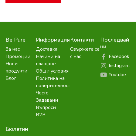
Be Pure
Информация
Контакти
Последвай
ни
За нас
Доставка
Свържете се
Facebook
Промоции
Начини на
с нас
Нови
плащане
Instagram
продукти
Общи условия
Youtube
Блог
Политика на
поверителност
Често
Задавани
Въпроси
B2B
Бюлетин