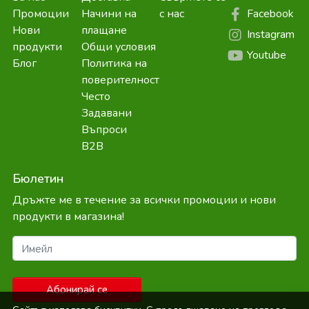
Facebook
Промоции
Начини на
с нас
Нови
плащане
Instagram
продукти
Общи условия
Youtube
Блог
Политика на
поверителност
Често
Задавани
Въпроси
B2B
Бюлетин
Дръжте ме в течение за всички промоции и нови
продукти в магазина!
Имейл
Абонирай се