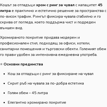
Кошът за отпадъци
хром с ринг за чувал
с капацитет
45
литра
е практично и естетично решение за пространства с
по-висок трафик. Рингът фиксира чувала стабилно и го
скрива от погледа, което поддържа чист и подреден
външен вид.
Хромираното покритие придава модерен и
професионален стил, подходящ за офиси, хотели,
санитарни помещения и търговски обекти. Големият обем
го прави удобен за интензивна ежедневна употреба.
⭐
Основни предимства
Кош за отпадъци с ринг за фиксиране на чувал
Скрит ръб на чувала за по-добра естетика
Голям обем – 45 литра
Елегантно хромирано покритие