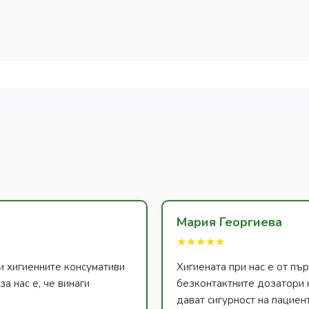
Мария Георгиева
★★★★★
и хигиенните консумативи
Хигиената при нас е от п
а нас е, че винаги
безконтактните дозатори 
дават сигурност на пациен