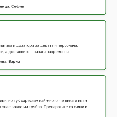
лница, София
ативи и дозатори за децата и персонала.
и, а доставките – винаги навременни.
ина, Варна
ици, но тук харесвам най-много, че винаги имам
о знае какво ми трябва. Препаратите са силни и