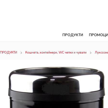
ПРОДУКТИ
ПРОМОЦ
ПРОДУКТИ
Кошчета, контейнери, WC четки и чували
Луксозн