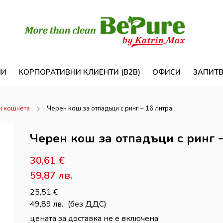
ИИ
КОРПОРАТИВНИ КЛИЕНТИ (B2B)
ОФИСИ
ЗАПИТ
и кошчета
Черен кош за отпадъци с ринг – 16 литра
Черен кош за отпадъци с ринг –
30,61
€
59,87
лв.
25,51
€
49,89
лв.
(без ДДС)
цената за доставка не е включена