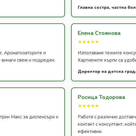
Главна сестра, частна бо
Елена Стоянова
★★★★★
е. Ароматизаторите и
Използваме техните консум
 винаги свеж и подреден.
Хартиените кърпи са удобн
Директор на детска град
Росица Тодорова
★★★★★
атрин Макс за диспенсъри и
Работя с различни доставч
контакт с консултант, койт
ефективни.