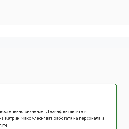
ървостепенно значение. Дезинфектантите и
на Катрин Макс улесняват работата на персонала и
тите.