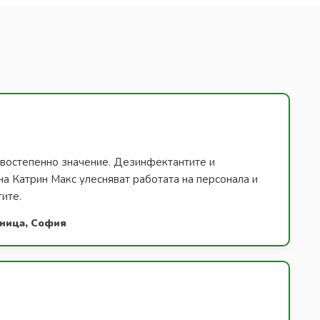
ървостепенно значение. Дезинфектантите и
на Катрин Макс улесняват работата на персонала и
тите.
лница, София