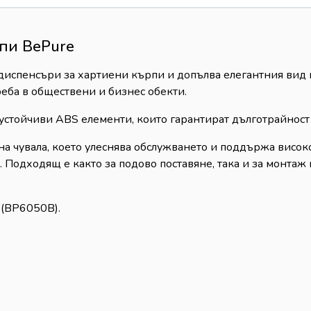
рпи BePure
диспенсъри за хартиени кърпи и допълва елегантния вид 
реба в обществени и бизнес обекти.
устойчиви ABS елементи, които гарантират дълготрайнос
 чувала, което улеснява обслужването и поддържа високо 
Подходящ е както за подово поставяне, така и за монтаж н
(BP6050B).