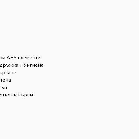
иви ABS елементи
ддръжка и хигиена
върляне
стена
тъп
хартиени кърпи