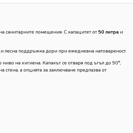
на санитарните помещения. С капацитет от
50 литра
и
т и лесна поддръжка дори при ежедневна натовареност.
ниво на хигиена. Капакът се отваря под ъгъл до 90°,
а стена, а опцията за заключване предпазва от