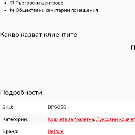
🛒 Търговски центрове
🚻 Обществени санитарни помещения
Какво казват клиентите
П
Подробности
SKU
BP6050
Категории
Кошчета за тоалетна
,
Луксозни кошче
Бранд
BePure