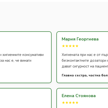
Мария Георгиева
★★★★★
и хигиенните консумативи
Хигиената при нас е от п
а нас е, че винаги
безконтактните дозатори 
дават сигурност на пациен
Главна сестра, частна бо
Елена Стоянова
★★★★★