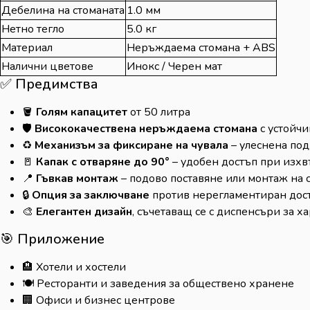
Дебелина на стоманата
1.0 мм
Нетно тегло
5.0 кг
Материал
Неръждаема стомана + ABS
Налични цветове
Инокс / Черен мат
✅ Предимства
🪣
Голям капацитет
от 50 литра
🛡️
Висококачествена неръждаема стомана
с устойч
♻️
Механизъм за фиксиране на чувала
– улеснена по
🚪
Капак с отваряне до 90°
– удобен достъп при изх
📍
Гъвкав монтаж
– подово поставяне или монтаж на 
🔒
Опция за заключване
против нерегламентиран дос
🎨
Елегантен дизайн
, съчетаващ се с диспенсъри за 
🎯 Приложение
🏨 Хотели и хостели
🍽️ Ресторанти и заведения за обществено хранене
🏢 Офиси и бизнес центрове