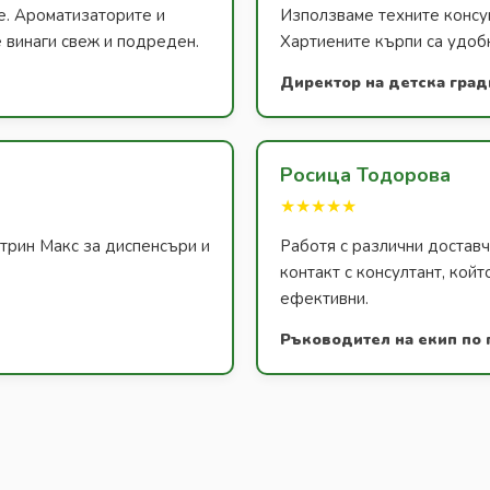
е. Ароматизаторите и
Използваме техните консум
 винаги свеж и подреден.
Хартиените кърпи са удобн
Директор на детска град
Росица Тодорова
★★★★★
атрин Макс за диспенсъри и
Работя с различни доставч
контакт с консултант, койт
ефективни.
Ръководител на екип по 