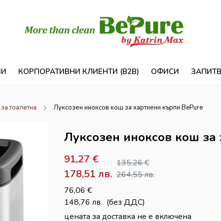
ИИ
КОРПОРАТИВНИ КЛИЕНТИ (B2B)
ОФИСИ
ЗАПИТ
за тоалетна
Луксозен иноксов кош за хартиени кърпи BePure
Луксозен иноксов кош за
91,27
€
135,26
€
178,51
лв.
264,55
лв.
76,06
€
148,76
лв.
(без ДДС)
цената за доставка не е включена