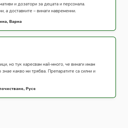
ативи и дозатори за децата и персонала.
и, а доставките – винаги навременни.
ина, Варна
ици, но тук харесвам най-много, че винаги имам
о знае какво ми трябва. Препаратите са силни и
почистване, Русе