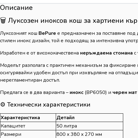
Описание
🗑️ Луксозен иноксов кош за хартиени къ
Луксозният кош
BePure
е предназначен за поставяне под 
стилен инокс дизайн, той е подходящ за интензивна упот
Изработен е от висококачествена
неръждаема стомана
с 
Моделът разполага с практичен механизъм за фиксиране на
осигурявайки удобен достъп при изхвърляне на отпадъци. 
нерегламентиран достъп.
Предлага се в два варианта –
инокс
(BP6050) и
черен мат
⚙️ Технически характеристики
Характеристика
Детайл
Капацитет
50 литра
Размери
800 x 380 x 270 мм