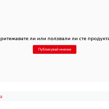
ритежавате ли или ползвали ли сте продукт
Публикувай мнение
та