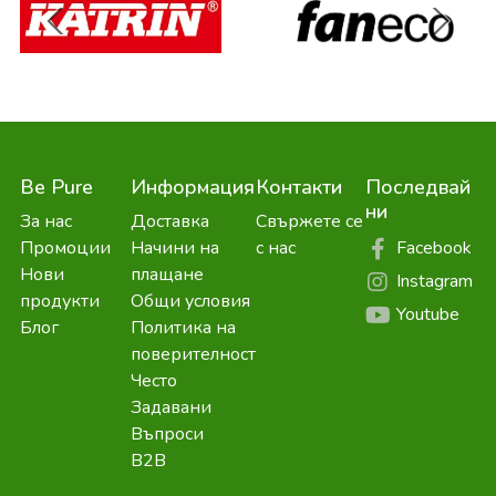
Be Pure
Информация
Контакти
Последвай
ни
За нас
Доставка
Свържете се
Facebook
Промоции
Начини на
с нас
Нови
плащане
Instagram
продукти
Общи условия
Youtube
Блог
Политика на
поверителност
Често
Задавани
Въпроси
B2B