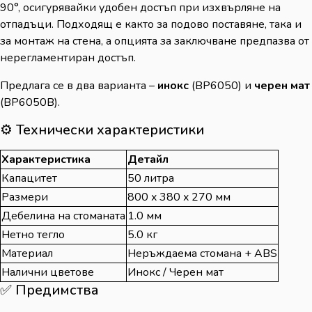
90°, осигурявайки удобен достъп при изхвърляне на
отпадъци. Подходящ е както за подово поставяне, така и
за монтаж на стена, а опцията за заключване предпазва от
нерегламентиран достъп.
Предлага се в два варианта –
инокс
(BP6050) и
черен мат
(BP6050B).
⚙️ Технически характеристики
Характеристика
Детайл
Капацитет
50 литра
Размери
800 x 380 x 270 мм
Дебелина на стоманата
1.0 мм
Нетно тегло
5.0 кг
Материал
Неръждаема стомана + ABS
Налични цветове
Инокс / Черен мат
✅ Предимства