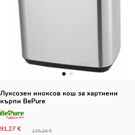
Луксозен иноксов кош за хартиени
кърпи BePure
91,27
€
135,26
€