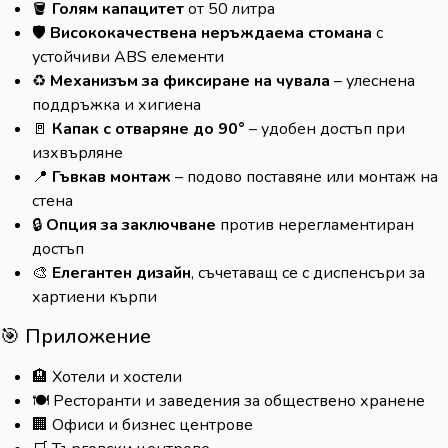
🪣
Голям капацитет
от 50 литра
🛡️
Висококачествена неръждаема стомана
с
устойчиви ABS елементи
♻️
Механизъм за фиксиране на чувала
– улеснена
поддръжка и хигиена
🚪
Капак с отваряне до 90°
– удобен достъп при
изхвърляне
📍
Гъвкав монтаж
– подово поставяне или монтаж на
стена
🔒
Опция за заключване
против нерегламентиран
достъп
🎨
Елегантен дизайн
, съчетаващ се с диспенсъри за
хартиени кърпи
🎯 Приложение
🏨 Хотели и хостели
🍽️ Ресторанти и заведения за обществено хранене
🏢 Офиси и бизнес центрове