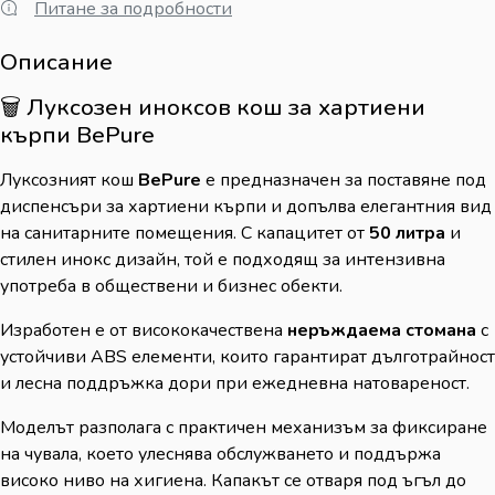
Питане за подробности
Описание
🗑️ Луксозен иноксов кош за хартиени
кърпи BePure
Луксозният кош
BePure
е предназначен за поставяне под
диспенсъри за хартиени кърпи и допълва елегантния вид
на санитарните помещения. С капацитет от
50 литра
и
стилен инокс дизайн, той е подходящ за интензивна
употреба в обществени и бизнес обекти.
Изработен е от висококачествена
неръждаема стомана
с
устойчиви ABS елементи, които гарантират дълготрайност
и лесна поддръжка дори при ежедневна натовареност.
Моделът разполага с практичен механизъм за фиксиране
на чувала, което улеснява обслужването и поддържа
високо ниво на хигиена. Капакът се отваря под ъгъл до