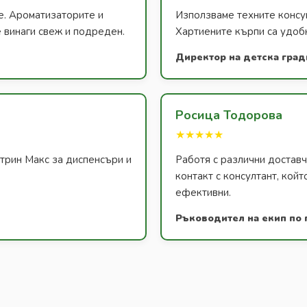
е. Ароматизаторите и
Използваме техните консум
 винаги свеж и подреден.
Хартиените кърпи са удобн
Директор на детска град
Росица Тодорова
★★★★★
атрин Макс за диспенсъри и
Работя с различни доставч
контакт с консултант, койт
ефективни.
Ръководител на екип по 