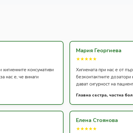
Мария Георгиева
★★★★★
и хигиенните консумативи
Хигиената при нас е от п
а нас е, че винаги
безконтактните дозатори 
дават сигурност на пациен
Главна сестра, частна бо
Елена Стоянова
★★★★★