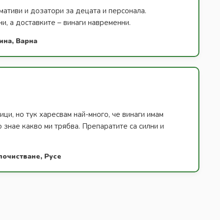
ативи и дозатори за децата и персонала.
и, а доставките – винаги навременни.
ина, Варна
ици, но тук харесвам най-много, че винаги имам
о знае какво ми трябва. Препаратите са силни и
почистване, Русе