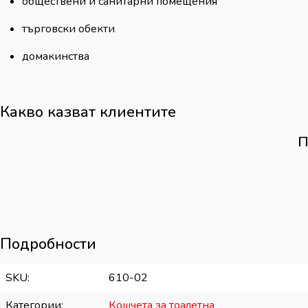
обществени и санитарни помещения
търговски обекти
домакинства
Какво казват клиентите
П
Подробности
SKU
610-02
Категории
Кошчета за тоалетна