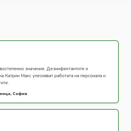
ървостепенно значение. Дезинфектантите и
на Катрин Макс улесняват работата на персонала и
тите.
лница, София