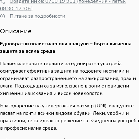
Обадете ни се: 0700 19 901 (понеделник - петък
08.30-17.30ч)
Питане за подробности
Описание
Еднократни полиетиленови калцуни – бърза хигиенна
защита за всяка среда
Полиетиленовите терлици за еднократна употреба
осигуряват ефективна защита на подовите настилки и
ограничават разпространението на замърсявания, прах и
влага. Подходящи са за използване в зони с повишени
хигиенни изисквания и висок човекопоток.
Благодарение на универсалния размер (UNI), калцуните
пасват на почти всички видове обувки. Леки, удобни и
практични, те са идеално решение за ежедневна употреба
в професионална среда.