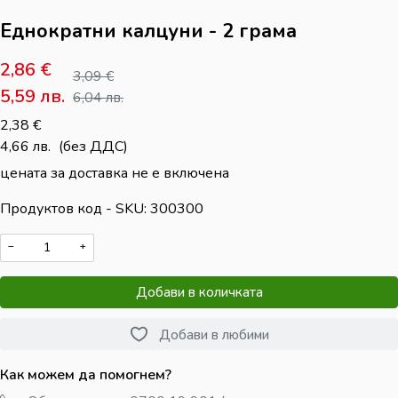
Еднократни калцуни - 2 грама
2,86
€
3,09
€
5,59
лв.
6,04
лв.
2,38
€
4,66
лв.
(без ДДС)
цената за доставка не е включена
Продуктов код - SKU
300300
−
+
Добави в количката
Добави в любими
Как можем да помогнем?