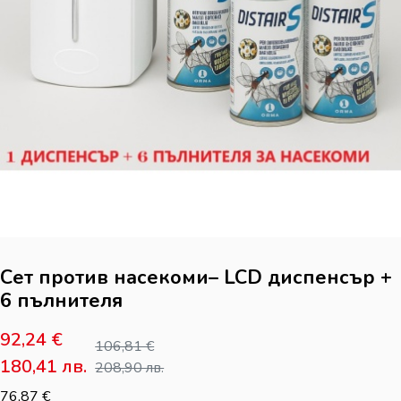
Сет против насекоми– LCD диспенсър +
6 пълнителя
92,24
€
106,81
€
180,41
лв.
208,90
лв.
76,87
€