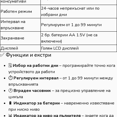
консумативи
24-часов непрекъснат или по
Работен режим
избрани дни
Интервал на
Регулируем от 1 до 99 минути
впръскване
2 бр. батерии AA 1.5V (не са
Захранване
включени)
Дисплей
Голям LCD дисплей
✅ Функции и екстри
🗓️
Избор на работни дни
– програмирайте точно кога
устройството да работи
⏱️
Регулируем интервал
– от 1 до 99 минути между
впръскванията
🕐
Вграден часовник
– за прецизно управление на
цикъла
🔋
Индикатор за батерии
– навременно известяване
при ниско ниво
📊
Индикатор за ниво на пълнителя
– знаете кога да