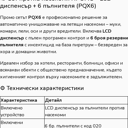
диспенсър + 6 пълнителя (PQX6)
Промо сетът
PQX6
е професионално решение за
автоматично унищожаване на летящи насекоми – мухи,
комари, пели, оси и други вредители. Включва
LCD
диспенсър
с пълен програмен контрол и
6 броя резервни
пълнителя
с инсектицид на база пиретрум – безвреден за
хора и домашни животни.
Идеален избор за хотели, ресторанти, болници, офиси и
всякакви обекти с обществено предназначение, където
хигиенният контрол върху насекомите е задължителен.
⚙️ Технически характеристики
Характеристика
Детайл
Включено
LCD диспенсър за пълнители против
устройство
насекоми
Включени
6 бр. пълнители с код 020