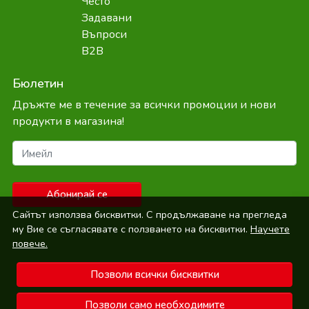
Често
Задавани
Въпроси
B2B
Бюлетин
Дръжте ме в течение за всички промоции и нови
продукти в магазина!
Имейл
Абонирай се
Сайтът използва бисквитки. С продължаване на прегледа
му Вие се съгласявате с ползването на бисквитки.
Научете
повече.
Позволи всички бисквитки
© Bepure.bg 2026
Позволи само необходимите