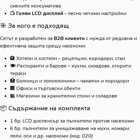
смените консуматива
📺
Голям LCD дисплей
– лесно четими настройки
🎯 За кого е подходящ
Сетът е разработен за
B2B клиенти
с нужда от редовна и
ефективна защита срещу насекоми:
🏨 Хотели и хостели – рецепции, коридори, стаи
🍽️ Ресторанти и барове – кухни, складове, открити
тераси
🏥 Болници и поликлиники – чакални и коридори
🏢 Офиси и търговски обекти
🏪 Магазини за хранителни стоки и складове
📦 Съдържание на комплекта
1 бр. LCD диспенсър за пълнители против насекоми
6 бр. пълнители за унищожаване на мухи, комари,
пели, оси и др. насекоми
(код: 020)