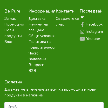
Be Pure
Информация
Контакти
Последвай
ни
За нас
Доставка
Свържете се
Facebook
Промоции
Начини на
с нас
Нови
плащане
Instagram
продукти
Общи условия
Youtube
Блог
Политика на
поверителност
Често
Задавани
Въпроси
B2B
Бюлетин
Дръжте ме в течение за всички промоции и нови
продукти в магазина!
Имейл