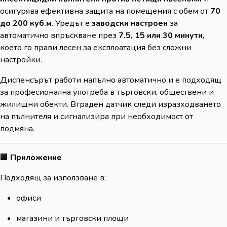
осигурява ефективна защита на помещения с обем от
70
до 200 куб.м
. Уредът е
заводски настроен
за
автоматично впръскване през
7.5, 15 или 30 минути
,
което го прави лесен за експлоатация без сложни
настройки.
Диспенсърът работи напълно автоматично и е подходящ
за професионална употреба в търговски, обществени и
жилищни обекти. Вграден датчик следи изразходването
на пълнителя и сигнализира при необходимост от
подмяна.
🏢
Приложение
Подходящ за използване в:
офиси
магазини и търговски площи