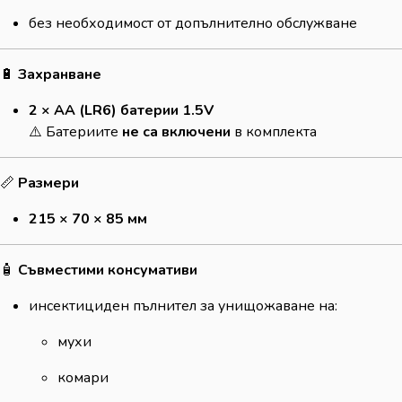
без необходимост от допълнително обслужване
🔋
Захранване
2 × AA (LR6) батерии 1.5V
⚠️ Батериите
не са включени
в комплекта
📏
Размери
215 × 70 × 85 мм
🧴
Съвместими консумативи
инсектициден пълнител за унищожаване на:
мухи
комари