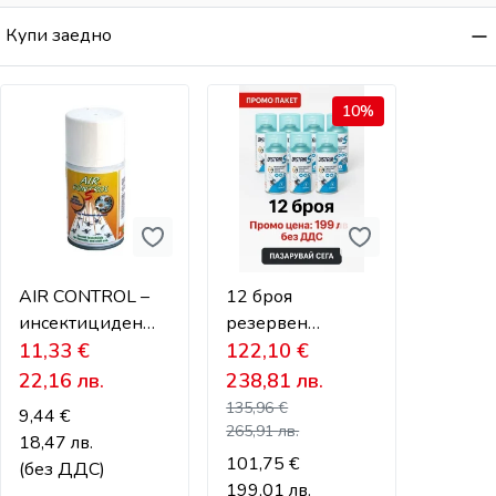
Купи заедно
10%
AIR CONTROL –
12 броя
инсектициден
резервен
аерозол за
11,33
€
пълнител за
122,10
€
унищожаване на
унищожаване на
22,16
лв.
238,81
лв.
насекоми
Мухи, Комари и
135,96
€
9,44
€
др. насекоми
265,91
лв.
18,47
лв.
101,75
€
(без ДДС)
199,01
лв.