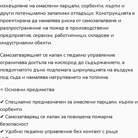
изхвърляне на омаслени парцали, сорбенти, кърпи и
други потенциално запалими отпадъци. Конструкцията е
проектирана да намалява риска от самозапалване и
разпространение на пожар в производствени
предприятия, сервизи, работилници, складове и
индустриални обекти.
Самозатварящият се капак с педално управление
ограничава достъпа на кислород до съдържанието, а
повдигнатото дъно подпомага циркулацията на въздуха
под съда и намалява натрупването на топлина.
⭐ Основни предимства
✔ Специално предназначен за омаслени парцали, кърпи и
сорбенти
✔ Самозатварящ се капак за повишена пожарна
безопасност
✔ Удобно педално управление без контакт с ръце