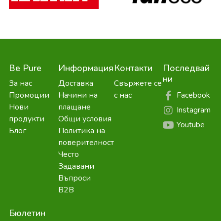
Be Pure
Информация
Контакти
Последвай
ни
За нас
Доставка
Свържете се
Facebook
Промоции
Начини на
с нас
Нови
плащане
Instagram
продукти
Общи условия
Youtube
Блог
Политика на
поверителност
Често
Задавани
Въпроси
B2B
Бюлетин