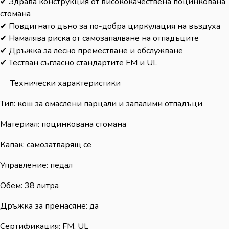
✔ Здрава конструкция от висококачествена поцинкована
стомана
✔ Повдигнато дъно за по-добра циркулация на въздуха
✔ Намалява риска от самозапалване на отпадъците
✔ Дръжка за лесно преместване и обслужване
✔ Тестван съгласно стандартите FM и UL
📏 Технически характеристики
Тип: кош за омаслени парцали и запалими отпадъци
Материал: поцинкована стомана
Капак: самозатварящ се
Управление: педал
Обем: 38 литра
Дръжка за пренасяне: да
Сертификация: FM, UL