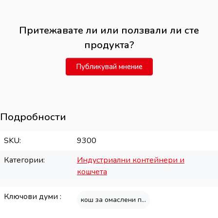
Притежавате ли или ползвали ли сте
продукта?
Публикувай мнение
Подробности
SKU
9300
Категории
Индустриални контейнери и
кошчета
Ключови думи
кош за омаслени парцали, пожаробезопасен кош, метален кош за отпадъци, съд за омаслени кърпи, контейнер за омаслени парцали, индустриален кош за отпадъци, кош с педал, самозатварящ се кош, кош за запалими отпадъци, пожарозащитен контейнер, fm сертифициран