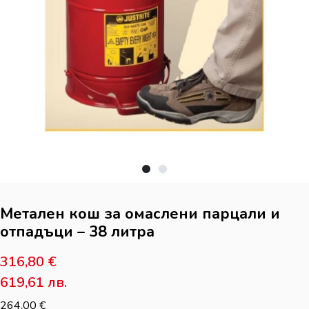
Метален кош за омаслени парцали и
отпадъци – 38 литра
316,80
€
619,61
лв.
264,00
€