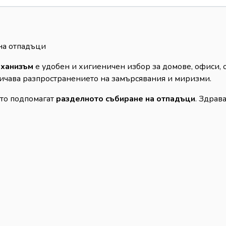
на отпадъци
еханизъм
е удобен и хигиеничен избор за домове, офиси, 
ничава разпространението на замърсявания и миризми.
ито подпомагат
разделното събиране на отпадъци
. Здрав