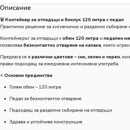
Описание
🗑️
Контейнер за отпадъци и боклук 120 литра с педал
Практично решение за хигиенично и разделно събиране 
Контейнерът за отпадъци с
обем 120 литра
и
педален м
позволява
безконтактно отваряне на капака
, което огра
Предлага се в
различни цветове – син, зелен и черен
, ко
прави подходящ за ежедневна интензивна употреба.
⭐
Основни предимства
Голям обем – 120 литра
Педал за безконтактно отваряне
Подходящ за разделно събиране на отпадъци
Здрава и устойчива конструкция