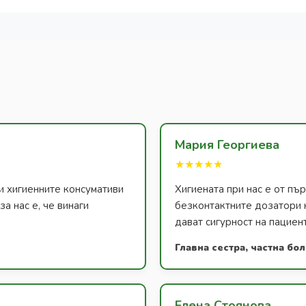
Мария Георгиева
★★★★★
и хигиенните консумативи
Хигиената при нас е от п
а нас е, че винаги
безконтактните дозатори 
дават сигурност на пациен
Главна сестра, частна бо
Елена Стоянова