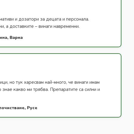
ативи и дозатори за децата и персонала.
и, а доставките – винаги навременни.
ина, Варна
ици, но тук харесвам най-много, че винаги имам
о знае какво ми трябва. Препаратите са силни и
почистване, Русе