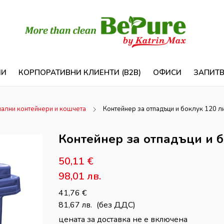
ИИ
КОРПОРАТИВНИ КЛИЕНТИ (B2B)
ОФИСИ
ЗАПИТ
иални контейнери и кошчета
Контейнер за отпадъци и боклук 120 л
Контейнер за отпадъци и б
50,11
€
98,01
лв.
41,76
€
81,67
лв.
(без ДДС)
цената за доставка не е включена