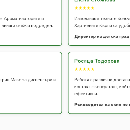
★★★★★
е. Ароматизаторите и
Използваме техните консум
 винаги свеж и подреден.
Хартиените кърпи са удобн
Директор на детска град
Росица Тодорова
★★★★★
атрин Макс за диспенсъри и
Работя с различни доставч
контакт с консултант, койт
ефективни.
Ръководител на екип по 