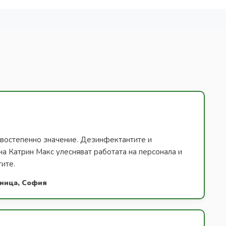
ървостепенно значение. Дезинфектантите и
на Катрин Макс улесняват работата на персонала и
тите.
лница, София