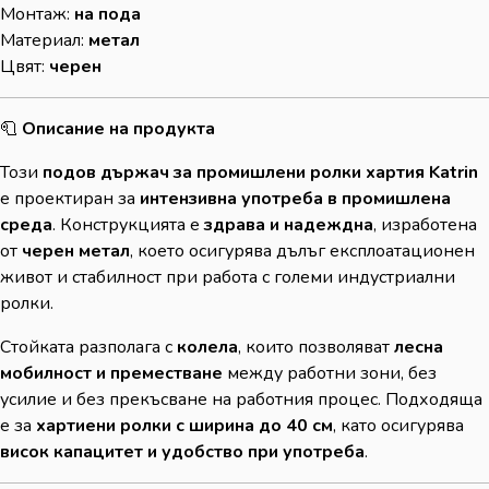
Монтаж:
на пода
Материал:
метал
Цвят:
черен
🧻
Описание на продукта
Този
подов държач за промишлени ролки хартия Katrin
е проектиран за
интензивна употреба в промишлена
среда
. Конструкцията е
здрава и надеждна
, изработена
от
черен метал
, което осигурява дълъг експлоатационен
живот и стабилност при работа с големи индустриални
ролки.
Стойката разполага с
колела
, които позволяват
лесна
мобилност и преместване
между работни зони, без
усилие и без прекъсване на работния процес. Подходяща
е за
хартиени ролки с ширина до 40 см
, като осигурява
висок капацитет и удобство при употреба
.