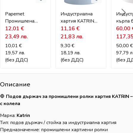
Papernet
Индустриална
Индуст
Промишлена
хартия KATRIN
кърпа 
хартия на големи
12,01
€
синя – 2-пластова,
11,16
€
власин
60,00
ролки – 2-
180 м
MAX – 
23,49
лв.
21,83
лв.
117,3
пластова,
чувств
10,01
€
9,30
€
50,00
€
целулоза
среди
19,57
лв.
18,19
лв.
97,79
л
(без ДДС)
(без ДДС)
(без Д
Описание
🛑
Подов държач за промишлени ролки хартия KATRIN –
с колела
Марка:
Katrin
Тип: подов държач / стойка за индустриална хартия
Предназначение: промишлени хартиени ролки