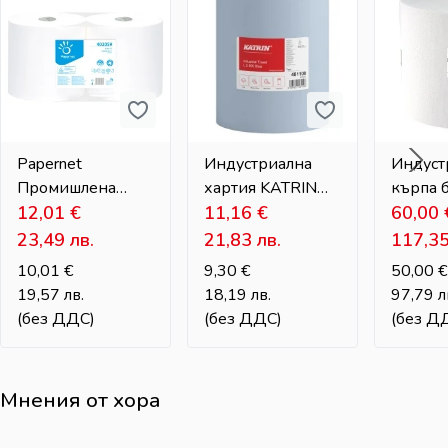
Papernet
Индустриална
Индуст
Промишлена
хартия KATRIN
кърпа 
хартия на големи
12,01
€
синя – 2-пластова,
11,16
€
власин
60,00
ролки – 2-
180 м
MAX – 
23,49
лв.
21,83
лв.
117,3
пластова,
чувств
10,01
€
9,30
€
50,00
€
целулоза
среди
19,57
лв.
18,19
лв.
97,79
л
(без ДДС)
(без ДДС)
(без Д
Мнения от хора