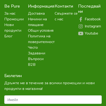
Be Pure
Информация
Контакти
Последвай
ни
За нас
Доставка
Свържете се
Facebook
Промоции
Начини на
с нас
Нови
плащане
Instagram
продукти
Общи условия
Youtube
Блог
Политика на
поверителност
Често
Задавани
Въпроси
B2B
Бюлетин
Дръжте ме в течение за всички промоции и нови
продукти в магазина!
Имейл