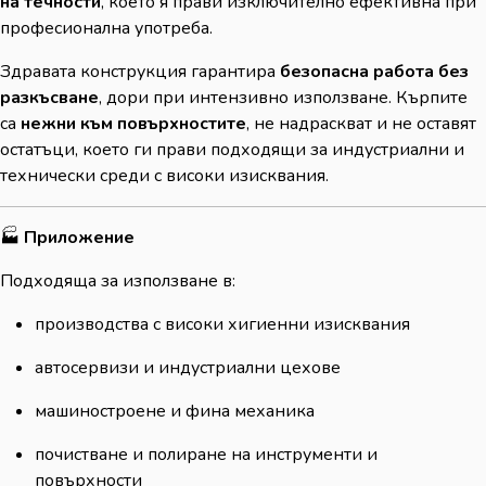
на течности
, което я прави изключително ефективна при
професионална употреба.
Здравата конструкция гарантира
безопасна работа без
разкъсване
, дори при интензивно използване. Кърпите
са
нежни към повърхностите
, не надраскват и не оставят
остатъци, което ги прави подходящи за индустриални и
технически среди с високи изисквания.
🏭
Приложение
Подходяща за използване в:
производства с високи хигиенни изисквания
автосервизи и индустриални цехове
машиностроене и фина механика
почистване и полиране на инструменти и
повърхности