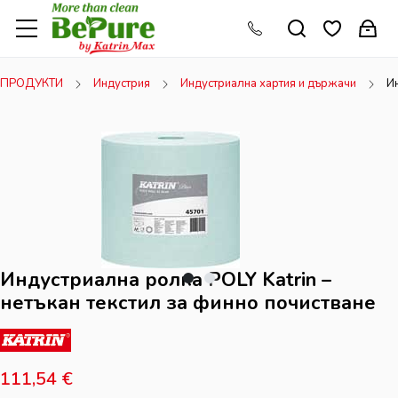
ПРОДУКТИ
Индустрия
Индустриална хартия и държачи
Ин
Индустриална ролка POLY Katrin –
нетъкан текстил за финно почистване
111,54
€