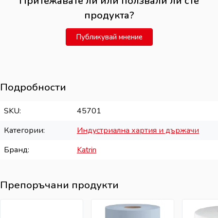
Притежавате ли или ползвали ли сте
продукта?
Публикувай мнение
Подробности
SKU
45701
Категории
Индустриална хартия и държачи
Бранд
Katrin
Препоръчани продукти