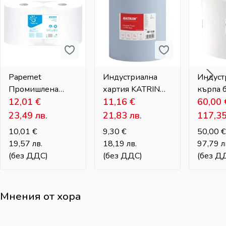
Papernet
Индустриална
Индуст
Промишлена
хартия KATRIN
кърпа 
хартия на големи
12,01
€
синя – 2-пластова,
11,16
€
власин
60,00
ролки – 2-
180 м
MAX – 
23,49
лв.
21,83
лв.
117,3
пластова,
чувств
10,01
€
9,30
€
50,00
€
целулоза
среди
19,57
лв.
18,19
лв.
97,79
л
(без ДДС)
(без ДДС)
(без Д
Мнения от хора