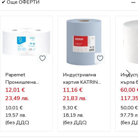
✔ Още ОФЕРТИ
Papernet
Индустриална
Индуст
Промишлена
хартия KATRIN
кърпа 
хартия на големи
12,01
€
синя – 2-пластова,
11,16
€
власин
60,00
ролки – 2-
180 м
MAX – 
23,49
лв.
21,83
лв.
117,3
пластова,
чувств
10,01
€
9,30
€
50,00
€
целулоза
среди
19,57
лв.
18,19
лв.
97,79
л
(без ДДС)
(без ДДС)
(без Д