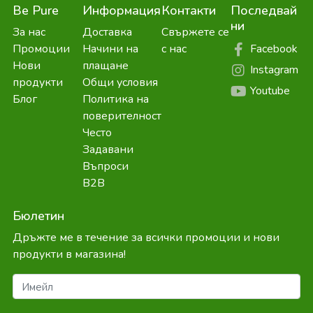
Be Pure
Информация
Контакти
Последвай
ни
За нас
Доставка
Свържете се
Facebook
Промоции
Начини на
с нас
Нови
плащане
Instagram
продукти
Общи условия
Youtube
Блог
Политика на
поверителност
Често
Задавани
Въпроси
B2B
Бюлетин
Дръжте ме в течение за всички промоции и нови
продукти в магазина!
Имейл