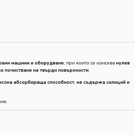
рани машини и оборудване
, при които се изисква
нулев
о почистване на твърди повърхности
.
исока абсорбираща способност
,
не съдържа силиций и
ие.