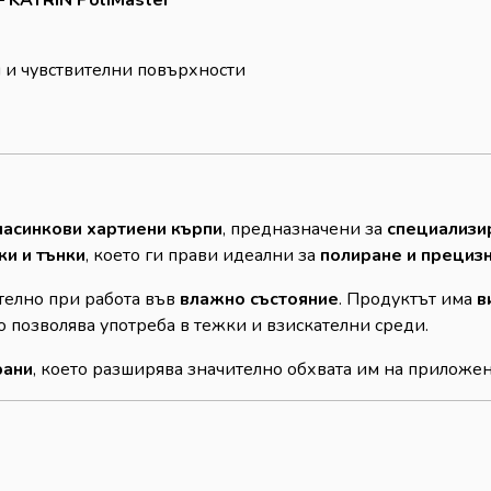
 и чувствителни повърхности
ласинкови хартиени кърпи
, предназначени за
специализи
и и тънки
, което ги прави идеални за
полиране и прецизн
телно при работа във
влажно състояние
. Продуктът има
в
то позволява употреба в тежки и взискателни среди.
рани
, което разширява значително обхвата им на приложен