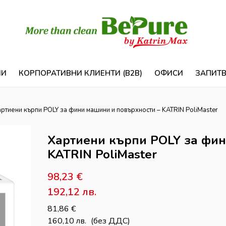
ИИ
КОРПОРАТИВНИ КЛИЕНТИ (B2B)
ОФИСИ
ЗАПИТ
артиени кърпи POLY за фини машини и повърхности – KATRIN PoliMaster
Хартиени кърпи POLY за фин
KATRIN PoliMaster
98,23
€
192,12
лв.
81,86
€
160,10
лв.
(без ДДС)