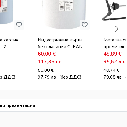
а хартия
Индустриална кърпа
Метална ст
– 2-
без власинки CLEAN-
промишлен
0 м
MAX – за силно
60,00
€
ролка
48,89
€
чувствителни среди
117,35
лв.
95,62
лв.
50,00
€
40,74
€
ез ДДС)
97,79
лв.
(без ДДС)
79,68
лв.
ео презентация