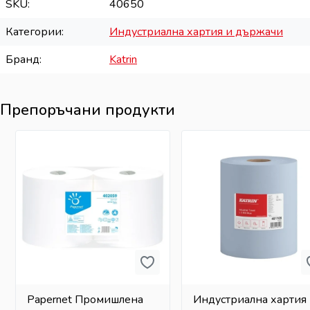
SKU
40650
Категории
Индустриална хартия и държачи
Бранд
Katrin
Препоръчани продукти
Papernet Промишлена
Индустриална хартия