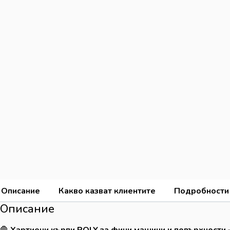
Описание
Какво казват клиентите
Подробности
Описание
🛑
Хартиени кърпи POLY за фини машини и повърхности 