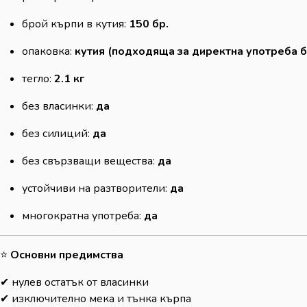
брой кърпи в кутия:
150 бр.
опаковка:
кутия (подходяща за директна употреба б
тегло:
2.1 кг
без власинки:
да
без силиций:
да
без свързващи вещества:
да
устойчиви на разтворители:
да
многократна употреба:
да
⭐
Основни предимства
✔ нулев остатък от власинки
✔ изключително мека и тънка кърпа