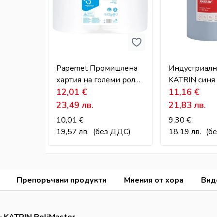
Papernet Промишлена
Индустриалн
хартия на големи ролки
KATRIN синя 
– 2-пластова, целулоза
12,01
€
пластова, 18
11,16
€
23,49
лв.
21,83
лв.
10,01
€
9,30
€
19,57
лв.
(без ДДС)
18,19
лв.
(б
Препоръчани продукти
Мнения от хора
Вид
– KATRIN PoliMaster