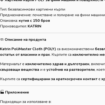
Тип: безвласинкови хартиени кърпи
Предназначение: почистване и полиране на фини машини
Опаковка:
кутия с 150 броя
Производител:
KATRIN
🧼
Описание на продукта
Katrin PoliMaster Cloth (POLY)
са висококачествени
безв
остатък от власинки и прах
. Кърпите са
изключително мек
Материалът е
изключително здрав и дълготраен
, включи
свързващи вещества
и е
устойчив на разтворители
, кое
Кърпите са
сертифицирани за краткосрочен контакт с х
🏭
Приложение
Подходящи за използване в: