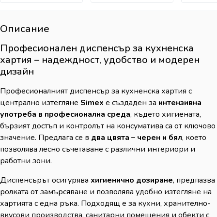
Описание
Професионален диспенсър за кухненска
хартия – надеждност, удобство и модерен
дизайн
Професионалният диспенсър за кухненска хартия с
централно изтегляне
Simex
е създаден за
интензивна
употреба в професионална среда
, където хигиената,
бързият достъп и контролът на консуматива са от ключово
значение. Предлага се в
два цвята – черен и бял
, което
позволява лесно съчетаване с различни интериори и
работни зони.
Диспенсърът осигурява
хигиенично дозиране
, предпазва
ролката от замърсяване и позволява удобно изтегляне на
хартията с една ръка. Подходящ е за кухни, хранително-
вкусови производства, санитарни помещения и обекти с