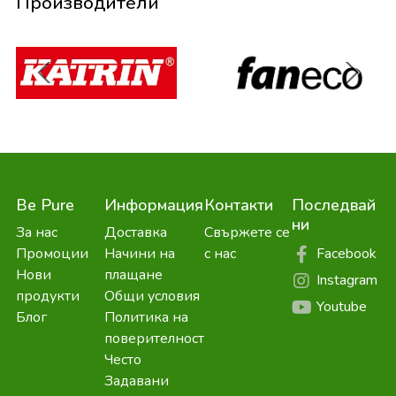
Производители
Be Pure
Информация
Контакти
Последвай
ни
За нас
Доставка
Свържете се
Facebook
Промоции
Начини на
с нас
Нови
плащане
Instagram
продукти
Общи условия
Youtube
Блог
Политика на
поверителност
Често
Задавани