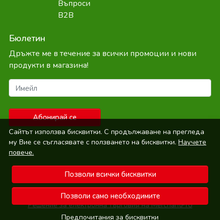
Въпроси
B2B
Бюлетин
Дръжте ме в течение за всички промоции и нови
продукти в магазина!
Имейл
Абонирай се
Сайтът използва бисквитки. С продължаване на прегледа
му Вие се съгласявате с ползването на бисквитки.
Научете
повече.
Позволи всички бисквитки
© Bepure.bg 2026
Позволи само необходимите
Решение за електронна търговия на MerchantPro
Предпочитания за бисквитки