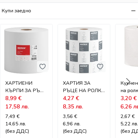
Купи заедно
ХАРТИЕНИ
ХАРТИЯ ЗА
Кухнен
КЪРПИ ЗА РЪЦЕ
РЪЦЕ НА РОЛКА
на рол
НА РОЛКА
8,99
€
М размер
4,27
€
грама
3,20
€
KATRIN - 300
17,58
лв.
8,35
лв.
6,26
л
метра
7,49
€
3,56
€
2,67
€
14,65
лв.
6,96
лв.
5,22
лв
(без ДДС)
(без ДДС)
(без Д