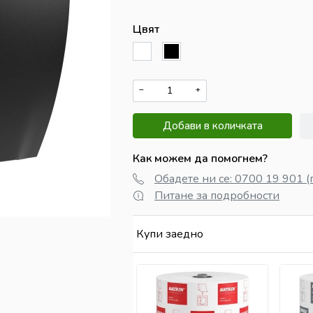
Цвят
−
+
Добави в количката
Как можем да помогнем?
Обадете ни се: 0700 19 901 (
Питане за подробности
Купи заедно