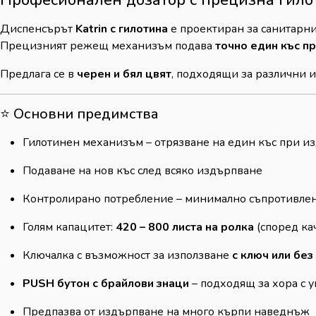
Диспенсърът
Katrin с гилотина
е проектиран за санитарни
Прецизният режещ механизъм подава
точно един къс п
Предлага се в
черен и бял цвят
, подходящи за различни 
⭐ Основни предимства
Гилотинен механизъм – отрязване на един къс при и
Подаване на нов къс след всяко издърпване
Контролирано потребление – минимално съпротивлен
Голям капацитет:
420 – 800 листа на ролка
(според кач
Ключалка с възможност за използване
с ключ или без
PUSH бутон с брайлови знаци
– подходящ за хора с 
Предпазва от издърпване на много кърпи наведнъж