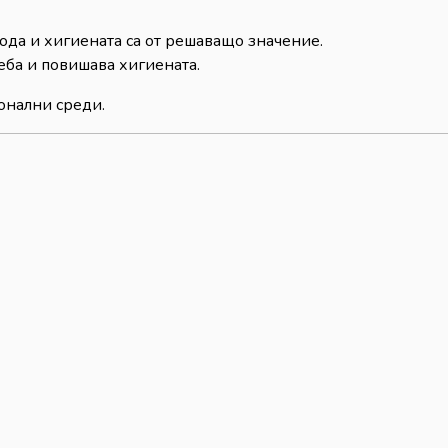
ода и хигиената са от решаващо значение.
еба и повишава хигиената.
онални среди.