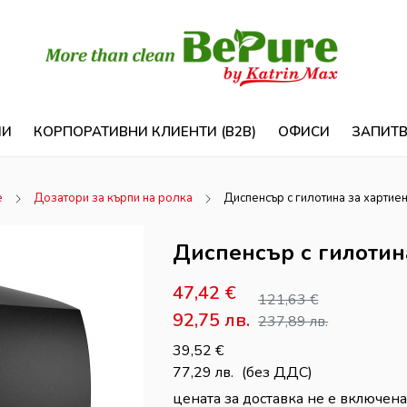
ИИ
КОРПОРАТИВНИ КЛИЕНТИ (B2B)
ОФИСИ
ЗАПИТ
е
Дозатори за кърпи на ролка
Диспенсър с гилотина за хартиен
Диспенсър с гилотина
47,42
€
121,63
€
92,75
лв.
237,89
лв.
39,52
€
77,29
лв.
(без ДДС)
цената за доставка не е включена