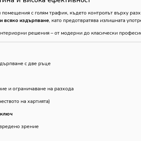
 помещения с голям трафик, където контролът върху разх
ри всяко издърпване
, като предотвратява излишната употр
интериорни решения – от модерни до класически професи
здърпване с две ръце
ие и ограничаване на разхода
еството на хартията)
 ключ
увредено зрение