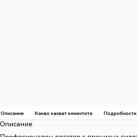
Описание
Какво казват клиентите
Подробности
Описание
Професионален дозатор с прецизна гило