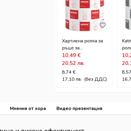
Хартиена ролка за
Katr
ръце за
рол
диспенсъри с
10,49
€
общ
10
гилотина Katrin –
сан
20,52
лв.
20
200 м
пом
8,74
€
8,5
17,10
лв.
(без ДДС)
16,
Мнения от хора
Видео презентация
тина и висока ефективност