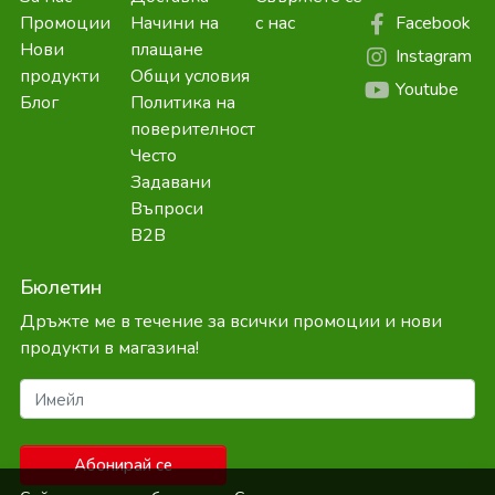
Facebook
Промоции
Начини на
с нас
Нови
плащане
Instagram
продукти
Общи условия
Youtube
Блог
Политика на
поверителност
Често
Задавани
Въпроси
B2B
Бюлетин
Дръжте ме в течение за всички промоции и нови
продукти в магазина!
Имейл
Абонирай се