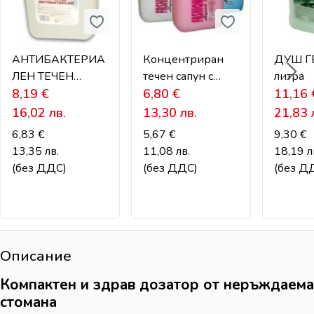
АНТИБАКТЕРИА
Концентриран
ДУШ ГЕ
ЛЕН ТЕЧЕН
течен сапун с
литра
САПУН
8,19
€
глицерин за
6,80
€
11,16
дозатори
16,02
лв.
13,30
лв.
21,83
6,83
€
5,67
€
9,30
€
13,35
лв.
11,08
лв.
18,19
л
(без ДДС)
(без ДДС)
(без Д
Описание
Компактен и здрав дозатор от неръждаема
стомана