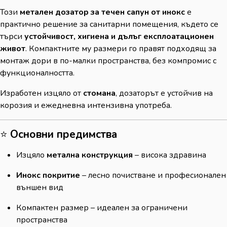
Този
метален дозатор за течен сапун от инокс
е
практично решение за санитарни помещения, където се
търси
устойчивост, хигиена и дълъг експлоатационен
живот
. Компактните му размери го правят подходящ за
монтаж дори в по-малки пространства, без компромис с
функционалността.
Изработен изцяло от
стомана
, дозаторът е устойчив на
корозия и ежедневна интензивна употреба.
⭐
Основни предимства
Изцяло
метална конструкция
– висока здравина
Инокс покритие
– лесно почистване и професионален
външен вид
Компактен размер – идеален за ограничени
пространства