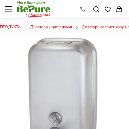
ПРОДУКТИ
Дозатори и диспенсъри
Дозатори за течен сапун, 