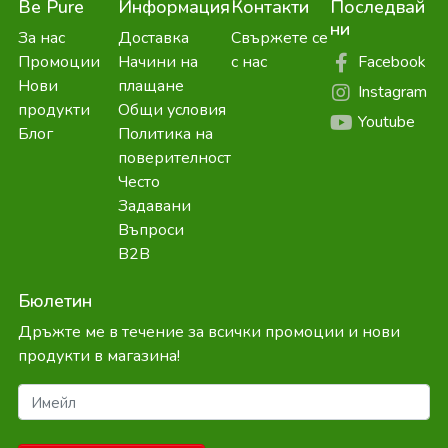
Be Pure
Информация
Контакти
Последвай
ни
За нас
Доставка
Свържете се
Facebook
Промоции
Начини на
с нас
Нови
плащане
Instagram
продукти
Общи условия
Youtube
Блог
Политика на
поверителност
Често
Задавани
Въпроси
B2B
Бюлетин
Дръжте ме в течение за всички промоции и нови
продукти в магазина!
Имейл