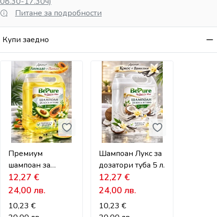
08.30-17.30ч)
Питане за подробности
Купи заедно
Премиум
Шампоан Лукс за
шампоан за
дозатори туба 5 л.
дозатор 5 л –
12,27
€
12,27
€
Лукс серия
24,00
лв.
24,00
лв.
10,23
€
10,23
€