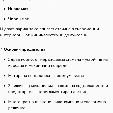
Инокс мат
Черен мат
И двата варианта се вписват отлично в съвременни
интериори – от минималистични до луксозни.
⭐
Основни предимства
Здрав корпус от неръждаема стомана – устойчив на
корозия и механични повреди
Матирана повърхност с премиум визия
Заключващ механизъм – защитава съдържанието и
предотвратява нерегламентиран достъп
Многократно пълнене – икономично и екологично
решение