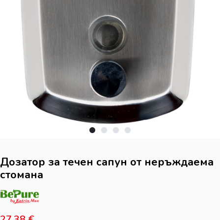
Дозатор за течен сапун от неръждаема
стомана
27,38
€