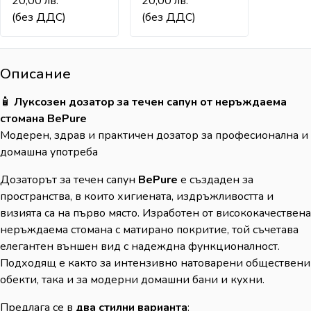
20,00
лв.
20,00
лв.
(без ДДС)
(без ДДС)
Описание
🧴
Луксозен дозатор за течен сапун от неръждаема
стомана BePure
Модерен, здрав и практичен дозатор за професионална и
домашна употреба
Дозаторът за течен сапун
BePure
е създаден за
пространства, в които хигиената, издръжливостта и
визията са на първо място. Изработен от висококачествена
неръждаема стомана с матирано покритие, той съчетава
елегантен външен вид с надеждна функционалност.
Подходящ е както за интензивно натоварени обществени
обекти, така и за модерни домашни бани и кухни.
Предлага се в
два стилни варианта
: