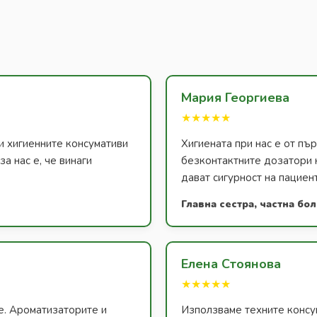
Мария Георгиева
★★★★★
и хигиенните консумативи
Хигиената при нас е от п
а нас е, че винаги
безконтактните дозатори 
дават сигурност на пациен
Главна сестра, частна бо
Елена Стоянова
★★★★★
е. Ароматизаторите и
Използваме техните консум