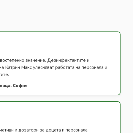
ървостепенно значение. Дезинфектантите и
на Катрин Макс улесняват работата на персонала и
тите.
лница, София
ативи и дозатори за децата и персонала.