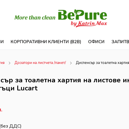
ИИ
КОРПОРАТИВНИ КЛИЕНТИ (B2B)
ОФИСИ
ЗАПИТ
тия
Дозатори на листчета /пакет/
Диспенсър за тоалетна хартия
сър за тоалетна хартия на листове и
тъци Lucart
.
(без ДДС)