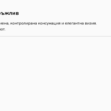
дръжлив
иена, контролирана консумация и елегантна визия.
от.