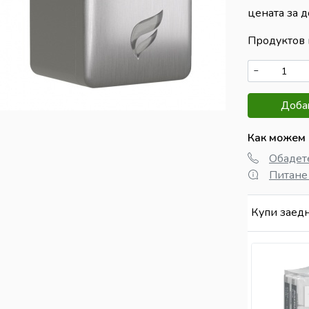
цената за д
Продуктов 
−
Добав
Как можем 
Обадете
Питане
Купи заед