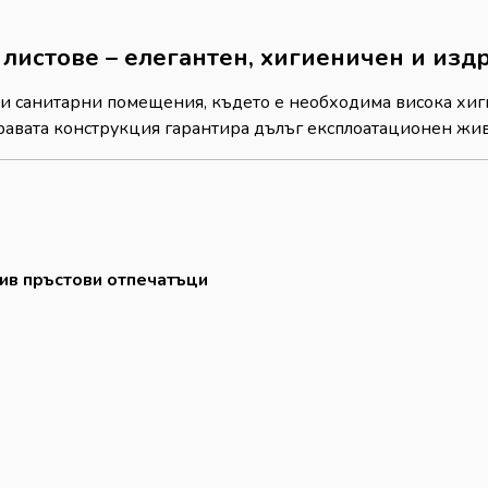
 листове – елегантен, хигиеничен и из
ни санитарни помещения, където е необходима висока хиг
дравата конструкция гарантира дълъг експлоатационен жив
тив пръстови отпечатъци