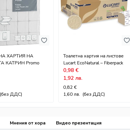
НА ХАРТИЯ НА
Тоалетна хартия на листове
ТА КАТРИН Promo
Lucart EcoNatural – Fiberpack
0,98
€
1,92
лв.
0,82
€
(без ДДС)
1,60
лв.
(без ДДС)
Мнения от хора
Видео презентация