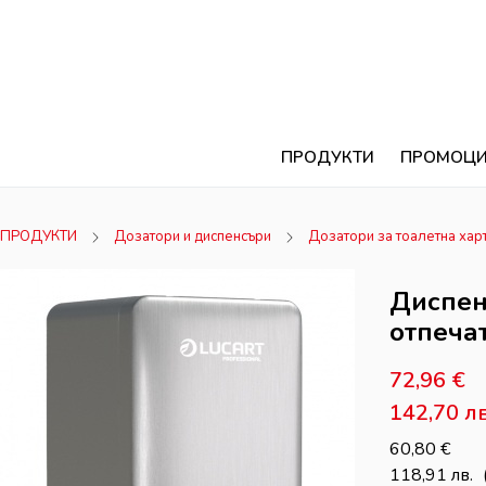
ПРОДУКТИ
ПРОМОЦ
ПРОДУКТИ
Дозатори и диспенсъри
Дозатори за тоалетна хар
Диспен
отпеча
72,96
€
142,70
лв
60,80
€
118,91
лв.