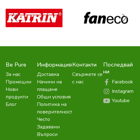
Be Pure
Информация
Контакти
Последвай
ни
За нас
Доставка
Свържете се
Facebook
Промоции
Начини на
с нас
Нови
плащане
Instagram
продукти
Общи условия
Youtube
Блог
Политика на
поверителност
Често
Задавани
Въпроси