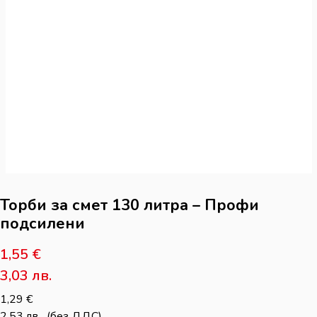
Торби за смет 130 литра – Профи
подсилени
1,55
€
3,03
лв.
1,29
€
2,53
лв.
(без ДДС)