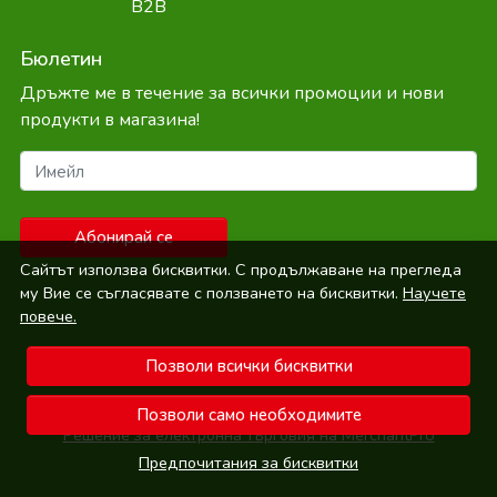
B2B
Бюлетин
Дръжте ме в течение за всички промоции и нови
продукти в магазина!
Имейл
Абонирай се
Сайтът използва бисквитки. С продължаване на прегледа
му Вие се съгласявате с ползването на бисквитки.
Научете
повече.
Позволи всички бисквитки
© Bepure.bg 2026
Позволи само необходимите
Решение за електронна търговия на MerchantPro
Предпочитания за бисквитки