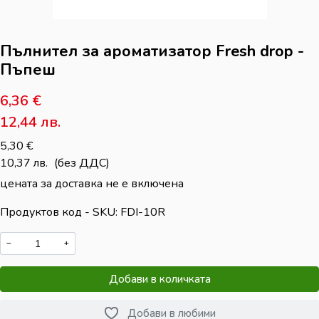
Пълнител за ароматизатор Fresh drop -
Пъпеш
6,36
€
12,44
лв.
5,30
€
10,37
лв.
(без ДДС)
цената за доставка не е включена
Продуктов код - SKU
FDI-10R
−
+
Добави в количката
Добави в любими