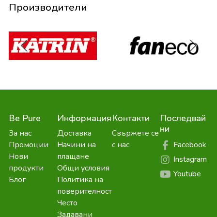
Производители
Be Pure
Информация
Контакти
Последвай
ни
За нас
Доставка
Свържете се
Facebook
Промоции
Начини на
с нас
Нови
плащане
Instagram
продукти
Общи условия
Youtube
Блог
Политика на
поверителност
Често
Задавани