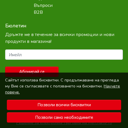
Въпроси
B2B
Бюлетин
Дръжте ме в течение за всички промоции и нови
продукти в магазина!
Имейл
Абонирай се
Сайтът използва бисквитки. С продължаване на прегледа
му Вие се съгласявате с ползването на бисквитки.
Научете
повече.
Позволи всички бисквитки
© Bepure.bg 2026
Позволи само необходимите
Решение за електронна търговия на MerchantPro