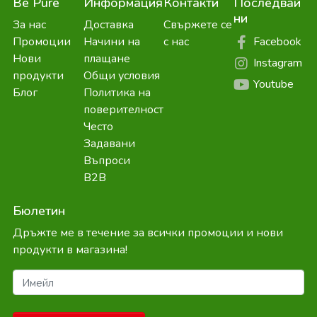
Be Pure
Информация
Контакти
Последвай
ни
За нас
Доставка
Свържете се
Facebook
Промоции
Начини на
с нас
Нови
плащане
Instagram
продукти
Общи условия
Youtube
Блог
Политика на
поверителност
Често
Задавани
Въпроси
B2B
Бюлетин
Дръжте ме в течение за всички промоции и нови
продукти в магазина!
Имейл