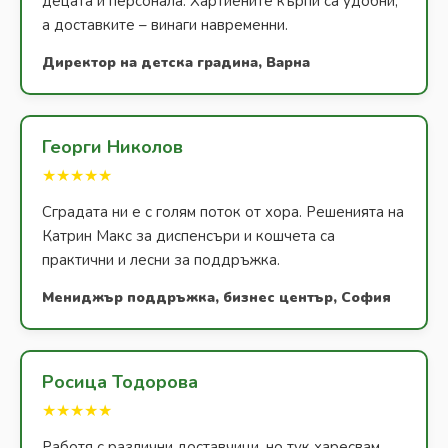
децата и персонала. Хартиените кърпи са удобни,
а доставките – винаги навременни.
Директор на детска градина, Варна
Георги Николов
★★★★★
Сградата ни е с голям поток от хора. Решенията на
Катрин Макс за диспенсъри и кошчета са
практични и лесни за поддръжка.
Мениджър поддръжка, бизнес център, София
Росица Тодорова
★★★★★
Работя с различни доставчици, но тук харесвам